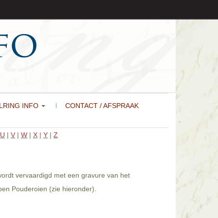
LRING INFO
CONTACT / AFSPRAAK
U
|
V
|
W
|
X
|
Y
|
Z
 wordt vervaardigd met een gravure van het
en Pouderoien (zie hieronder).