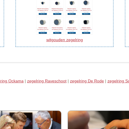
witgouden zegelring
lring Ockama
|
zegelring Raveschoot
|
zegelring De Rode
|
zegelring 