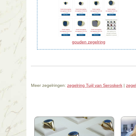
gouden zegelring
Meer zegelringen:
zegelring Tuijl van Seroskerk
|
zege