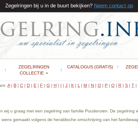
Zegelringen bij u in de buurt bekijken?
Neem contact op
ZEGELRINGEN
CATALOGUS (GRATIS)
ZEGE
COLLECTIE
aam:
A
|
B
|
C
|
D
|
E
|
F
|
G
|
H
|
I
|
J
|
K
|
L
|
M
|
N
|
O
|
P
|
Q
|
R
|
S
|
T
|
n wij u graag met een zegelring van familie Pouderoien. De zegelring
 wens gemaakt volgens de heraldische omschrijving van het familiewap