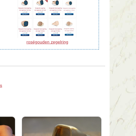
roségouden zegelring
is