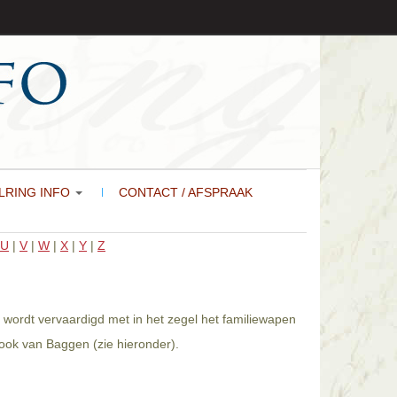
LRING INFO
CONTACT / AFSPRAAK
U
|
V
|
W
|
X
|
Y
|
Z
wordt vervaardigd met in het zegel het familiewapen
ook van Baggen (zie hieronder).