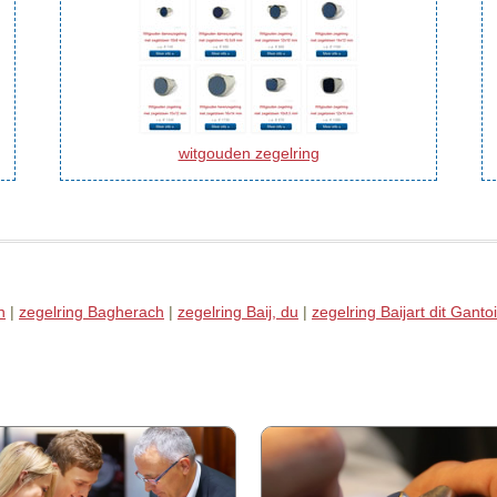
witgouden zegelring
n
|
zegelring Bagherach
|
zegelring Baij, du
|
zegelring Baijart dit Ganto