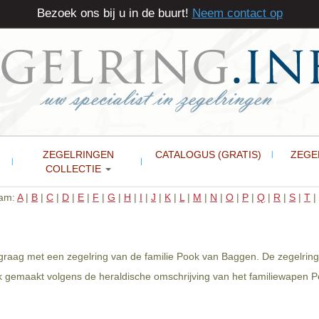
Bezoek ons bij u in de buurt!
Neem contact op
ZEGELRINGEN
CATALOGUS (GRATIS)
ZEGE
COLLECTIE
aam:
A
|
B
|
C
|
D
|
E
|
F
|
G
|
H
|
I
|
J
|
K
|
L
|
M
|
N
|
O
|
P
|
Q
|
R
|
S
|
T
|
graag met een zegelring van de familie Pook van Baggen. De zegelring 
 gemaakt volgens de heraldische omschrijving van het familiewapen P