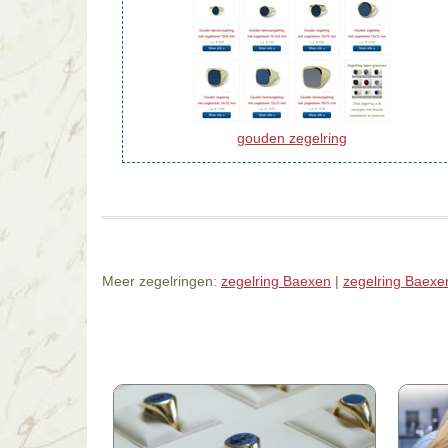
gouden zegelring
Meer zegelringen:
zegelring Baexen
|
zegelring Baexe