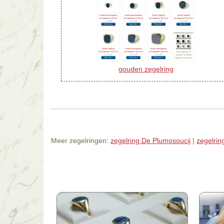
gouden zegelring
Meer zegelringen:
zegelring De Plumosoucij
|
zegelrin