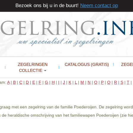
Bezoek ons bij u in de buurt!
Neem contact op
ZEGELRINGEN
CATALOGUS (GRATIS)
ZEGE
COLLECTIE
aam:
A
|
B
|
C
|
D
|
E
|
F
|
G
|
H
|
I
|
J
|
K
|
L
|
M
|
N
|
O
|
P
|
Q
|
R
|
S
|
T
|
 graag met een zegelring van de familie Poederoijen. De zegelring wor
de heraldische omschrijving van het familiewapen Poederoijen (zie hi