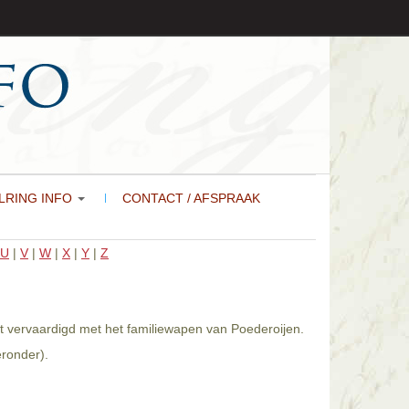
LRING INFO
CONTACT / AFSPRAAK
U
|
V
|
W
|
X
|
Y
|
Z
dt vervaardigd met het familiewapen van Poederoijen.
eronder).