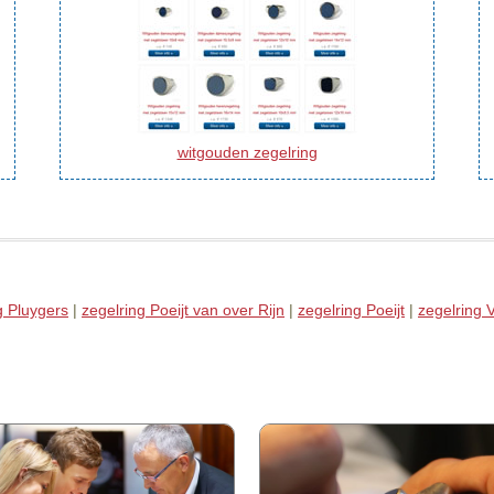
witgouden zegelring
g Pluygers
|
zegelring Poeijt van over Rijn
|
zegelring Poeijt
|
zegelring 