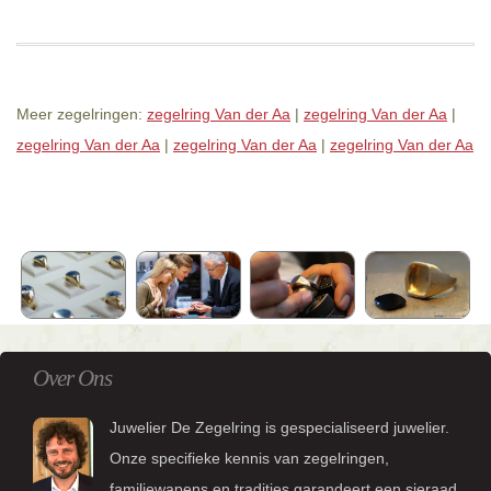
Meer zegelringen:
zegelring Van der Aa
|
zegelring Van der Aa
|
zegelring Van der Aa
|
zegelring Van der Aa
|
zegelring Van der Aa
Over Ons
Juwelier De Zegelring is gespecialiseerd juwelier.
Onze specifieke kennis van zegelringen,
familiewapens en tradities garandeert een sieraad