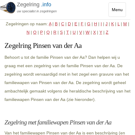
Zegelring
.info
Menu
uw specialist in zegelringen
Toggle
Zegelringen op naam:
A
|
B
|
C
|
D
|
E
|
F
|
G
|
H
|
I
|
J
|
K
|
L
|
M
|
navigatio
N
|
O
|
P
|
Q
|
R
|
S
|
T
|
U
|
V
|
W
|
X
|
Y
|
Z
Zegelring Pinsen van der Aa
Behoort u tot de familie Pinsen van der Aa? Dan helpen wij u
graag met een zegelring van de familie Pinsen van der Aa. De
zegelring wordt vervaardigd met in het zegel een gravure van het
familiewapen van Pinsen van der Aa. De zegelring wordt geheel
ambachtelijk gemaakt volgens de heraldische beschrijving van het
familiewapen Pinsen van der Aa (zie hieronder).
Zegelring met familiewapen Pinsen van der Aa
Van het familiewapen Pinsen van der Aa is een beschrijving (en