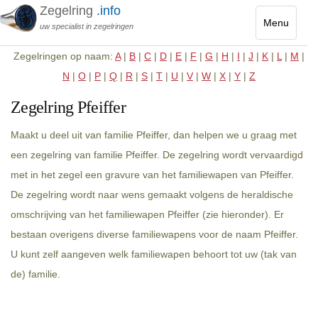
Zegelring
.info
Menu
uw specialist in zegelringen
Toggle
Zegelringen op naam:
A
|
B
|
C
|
D
|
E
|
F
|
G
|
H
|
I
|
J
|
K
|
L
|
M
|
navigatio
N
|
O
|
P
|
Q
|
R
|
S
|
T
|
U
|
V
|
W
|
X
|
Y
|
Z
Zegelring Pfeiffer
Maakt u deel uit van familie Pfeiffer, dan helpen we u graag met
een zegelring van familie Pfeiffer. De zegelring wordt vervaardigd
met in het zegel een gravure van het familiewapen van Pfeiffer.
De zegelring wordt naar wens gemaakt volgens de heraldische
omschrijving van het familiewapen Pfeiffer (zie hieronder). Er
bestaan overigens diverse familiewapens voor de naam Pfeiffer.
U kunt zelf aangeven welk familiewapen behoort tot uw (tak van
de) familie.