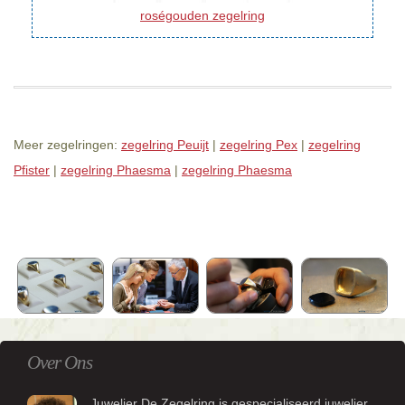
roségouden zegelring
Meer zegelringen:
zegelring Peuijt
|
zegelring Pex
|
zegelring
Pfister
|
zegelring Phaesma
|
zegelring Phaesma
Over Ons
Juwelier De Zegelring is gespecialiseerd juwelier.