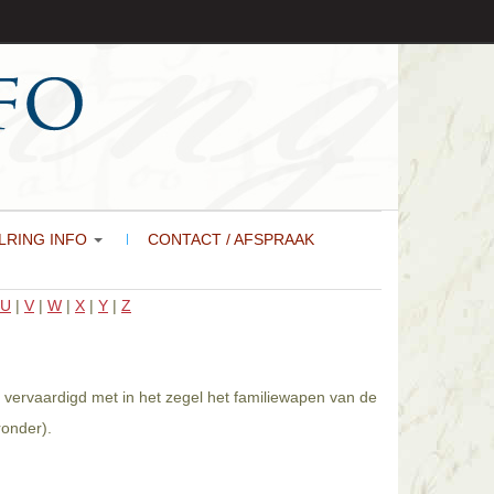
LRING INFO
CONTACT / AFSPRAAK
U
|
V
|
W
|
X
|
Y
|
Z
 vervaardigd met in het zegel het familiewapen van de
ronder).