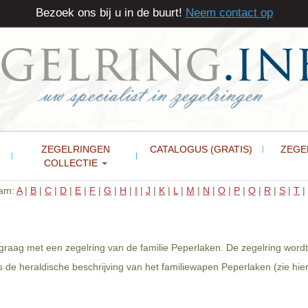
Bezoek ons bij u in de buurt!
Neem contact op
ZEGELRINGEN
CATALOGUS (GRATIS)
ZEGE
COLLECTIE
aam:
A
|
B
|
C
|
D
|
E
|
F
|
G
|
H
|
I
|
J
|
K
|
L
|
M
|
N
|
O
|
P
|
Q
|
R
|
S
|
T
|
 graag met een zegelring van de familie Peperlaken. De zegelring wordt
 de heraldische beschrijving van het familiewapen Peperlaken (zie hie