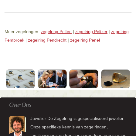
Meer zegelringen:
zegelring Pelten
|
zegelring Peltzer
|
zegelring
Pembroek
|
zegelring Pendrecht
|
zegelring Penel
Over Ons
Juwelier De Zegelring is gespecialiseerd juwelier.
Onze specifieke kennis van zegelringen,
familiewapens en tradities garandeert een sieraad