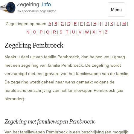
Zegelring
.info
Menu
uw specialist in zegelringen
Toggle
Zegelringen op naam:
A
|
B
|
C
|
D
|
E
|
F
|
G
|
H
|
I
|
J
|
K
|
L
|
M
|
navigatio
N
|
O
|
P
|
Q
|
R
|
S
|
T
|
U
|
V
|
W
|
X
|
Y
|
Z
Zegelring Pembroeck
Maakt u deel uit van familie Pembroeck, dan helpen we u graag
met een zegelring van familie Pembroeck. De zegelring wordt
vervaardigd met een gravure van het familiewapen van de familie.
De zegelring wordt geheel naar wens gemaakt volgens de
heraldische omschrijving van het familiewapen Pembroeck (zie
hieronder).
Zegelring met familiewapen Pembroeck
Van het familiewapen Pembroeck is een beschrijving (en mogelijk