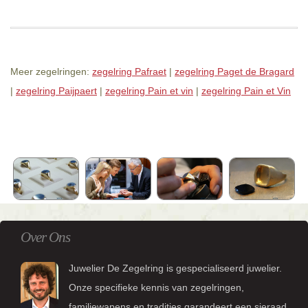
Meer zegelringen:
zegelring Pafraet
|
zegelring Paget de Bragard
|
zegelring Paijpaert
|
zegelring Pain et vin
|
zegelring Pain et Vin
Over Ons
Juwelier De Zegelring is gespecialiseerd juwelier.
Onze specifieke kennis van zegelringen,
familiewapens en tradities garandeert een sieraad