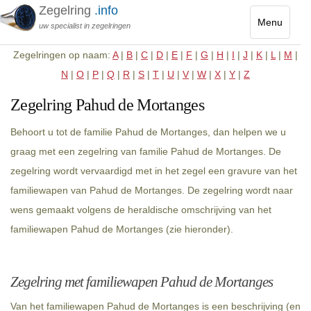
Zegelring
.info
Menu
uw specialist in zegelringen
Toggle
Zegelringen op naam:
A
|
B
|
C
|
D
|
E
|
F
|
G
|
H
|
I
|
J
|
K
|
L
|
M
|
navigatio
N
|
O
|
P
|
Q
|
R
|
S
|
T
|
U
|
V
|
W
|
X
|
Y
|
Z
Zegelring Pahud de Mortanges
Behoort u tot de familie Pahud de Mortanges, dan helpen we u
graag met een zegelring van familie Pahud de Mortanges. De
zegelring wordt vervaardigd met in het zegel een gravure van het
familiewapen van Pahud de Mortanges. De zegelring wordt naar
wens gemaakt volgens de heraldische omschrijving van het
familiewapen Pahud de Mortanges (zie hieronder).
Zegelring met familiewapen Pahud de Mortanges
Van het familiewapen Pahud de Mortanges is een beschrijving (en