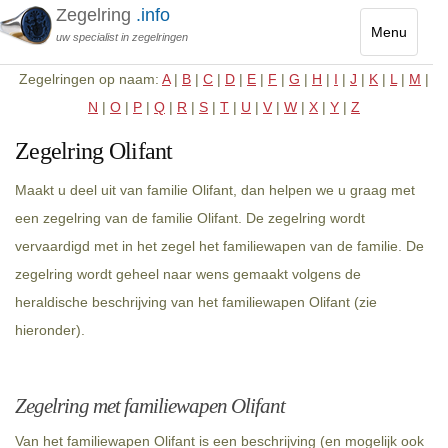
Zegelring
.info
Menu
uw specialist in zegelringen
Toggle
Zegelringen op naam:
A
|
B
|
C
|
D
|
E
|
F
|
G
|
H
|
I
|
J
|
K
|
L
|
M
|
navigatio
N
|
O
|
P
|
Q
|
R
|
S
|
T
|
U
|
V
|
W
|
X
|
Y
|
Z
Zegelring Olifant
Maakt u deel uit van familie Olifant, dan helpen we u graag met
een zegelring van de familie Olifant. De zegelring wordt
vervaardigd met in het zegel het familiewapen van de familie. De
zegelring wordt geheel naar wens gemaakt volgens de
heraldische beschrijving van het familiewapen Olifant (zie
hieronder).
Zegelring met familiewapen Olifant
Van het familiewapen Olifant is een beschrijving (en mogelijk ook