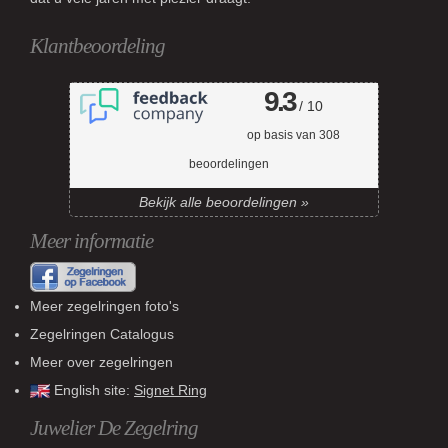
Klantbeoordeling
9.3
/ 10
op basis van
308
beoordelingen
Bekijk alle beoordelingen »
Meer informatie
Meer zegelringen foto's
Zegelringen Catalogus
Meer over zegelringen
English site:
Signet Ring
Juwelier De Zegelring