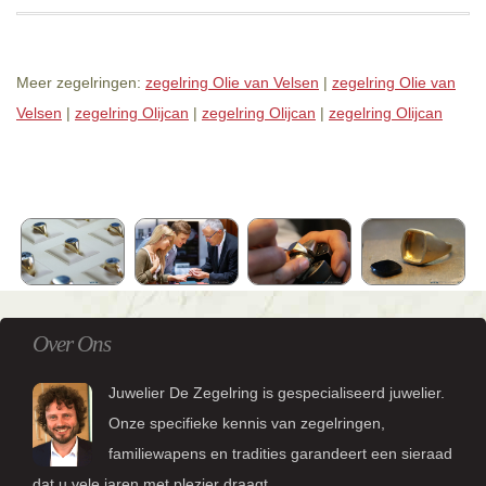
Meer zegelringen:
zegelring Olie van Velsen
|
zegelring Olie van
Velsen
|
zegelring Olijcan
|
zegelring Olijcan
|
zegelring Olijcan
Over Ons
Juwelier De Zegelring is gespecialiseerd juwelier.
Onze specifieke kennis van zegelringen,
familiewapens en tradities garandeert een sieraad
dat u vele jaren met plezier draagt.