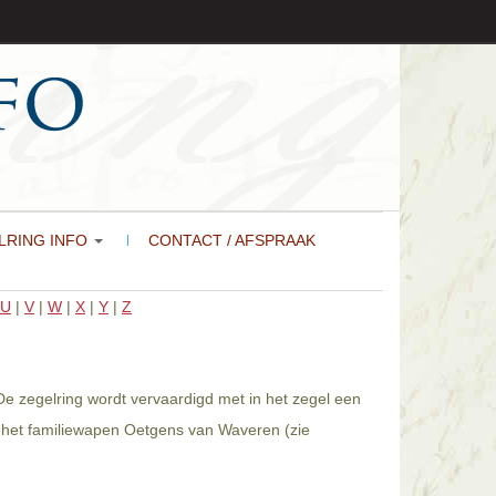
LRING INFO
CONTACT / AFSPRAAK
U
|
V
|
W
|
X
|
Y
|
Z
e zegelring wordt vervaardigd met in het zegel een
n het familiewapen Oetgens van Waveren (zie