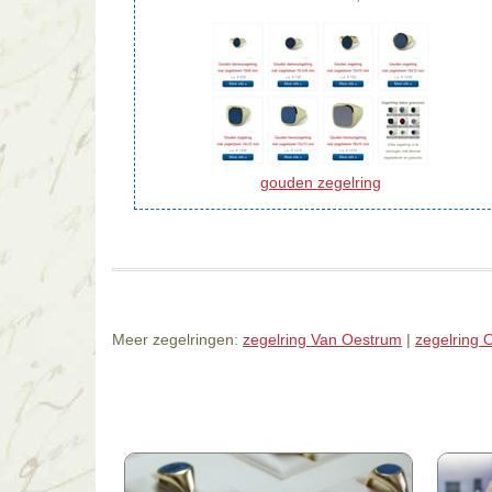
gouden zegelring
Meer zegelringen:
zegelring Van Oestrum
|
zegelring 