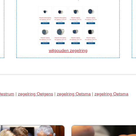
witgouden zegelring
Oestrum
|
zegelring Oetgens
|
zegelring Oetsma
|
zegelring Oetsma