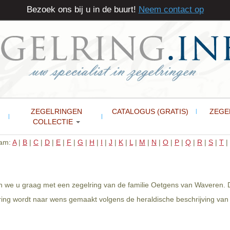
Bezoek ons bij u in de buurt!
Neem contact op
ZEGELRINGEN
CATALOGUS (GRATIS)
ZEGE
COLLECTIE
aam:
A
|
B
|
C
|
D
|
E
|
F
|
G
|
H
|
I
|
J
|
K
|
L
|
M
|
N
|
O
|
P
|
Q
|
R
|
S
|
T
|
n we u graag met een zegelring van de familie Oetgens van Waveren. D
lring wordt naar wens gemaakt volgens de heraldische beschrijving va