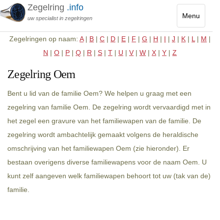
Zegelring
.info
Menu
uw specialist in zegelringen
Toggle
Zegelringen op naam:
A
|
B
|
C
|
D
|
E
|
F
|
G
|
H
|
I
|
J
|
K
|
L
|
M
|
navigatio
N
|
O
|
P
|
Q
|
R
|
S
|
T
|
U
|
V
|
W
|
X
|
Y
|
Z
Zegelring Oem
Bent u lid van de familie Oem? We helpen u graag met een
zegelring van familie Oem. De zegelring wordt vervaardigd met in
het zegel een gravure van het familiewapen van de familie. De
zegelring wordt ambachtelijk gemaakt volgens de heraldische
omschrijving van het familiewapen Oem (zie hieronder). Er
bestaan overigens diverse familiewapens voor de naam Oem. U
kunt zelf aangeven welk familiewapen behoort tot uw (tak van de)
familie.