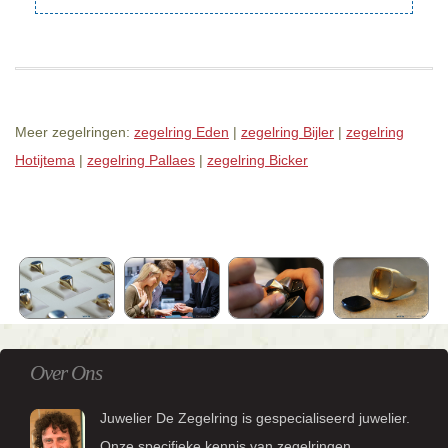
Meer zegelringen:
zegelring Eden
|
zegelring Bijler
|
zegelring
Hotijtema
|
zegelring Pallaes
|
zegelring Bicker
Over Ons
Juwelier De Zegelring is gespecialiseerd juwelier.
Onze specifieke kennis van zegelringen,