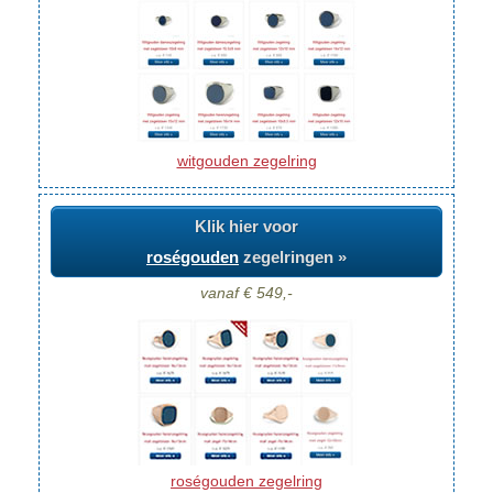
witgouden zegelring
Klik hier voor
roségouden
zegelringen »
vanaf € 549,-
roségouden zegelring