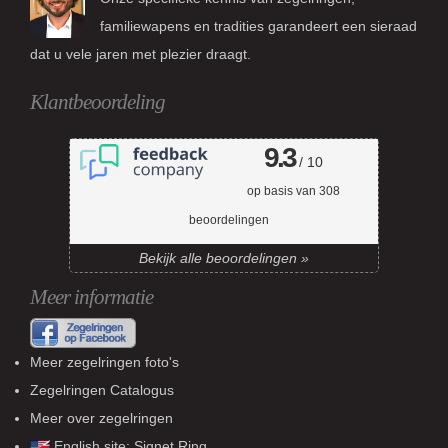
familiewapens en tradities garandeert een sieraad
dat u vele jaren met plezier draagt.
Klantbeoordeling
9.3
/ 10
op basis van
308
beoordelingen
Bekijk alle beoordelingen »
Meer informatie
Meer zegelringen foto's
Zegelringen Catalogus
Meer over zegelringen
English site:
Signet Ring