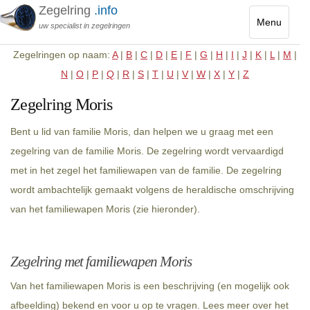
Zegelring
.info
Menu
uw specialist in zegelringen
Toggle
Zegelringen op naam:
A
|
B
|
C
|
D
|
E
|
F
|
G
|
H
|
I
|
J
|
K
|
L
|
M
|
navigatio
N
|
O
|
P
|
Q
|
R
|
S
|
T
|
U
|
V
|
W
|
X
|
Y
|
Z
Zegelring Moris
Bent u lid van familie Moris, dan helpen we u graag met een
zegelring van de familie Moris. De zegelring wordt vervaardigd
met in het zegel het familiewapen van de familie. De zegelring
wordt ambachtelijk gemaakt volgens de heraldische omschrijving
van het familiewapen Moris (zie hieronder).
Zegelring met familiewapen Moris
Van het familiewapen Moris is een beschrijving (en mogelijk ook
afbeelding) bekend en voor u op te vragen. Lees meer over het