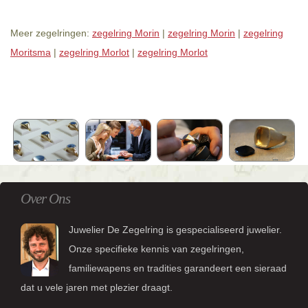
Meer zegelringen:
zegelring Morin
|
zegelring Morin
|
zegelring
Moritsma
|
zegelring Morlot
|
zegelring Morlot
Over Ons
Juwelier De Zegelring is gespecialiseerd juwelier.
Onze specifieke kennis van zegelringen,
familiewapens en tradities garandeert een sieraad
dat u vele jaren met plezier draagt.