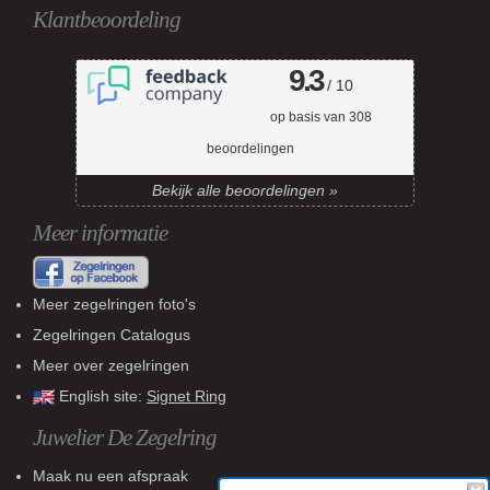
Klantbeoordeling
9.3
/ 10
op basis van
308
beoordelingen
Bekijk alle beoordelingen »
Meer informatie
Meer zegelringen foto's
Zegelringen Catalogus
Meer over zegelringen
English site:
Signet Ring
Juwelier De Zegelring
Maak nu een afspraak