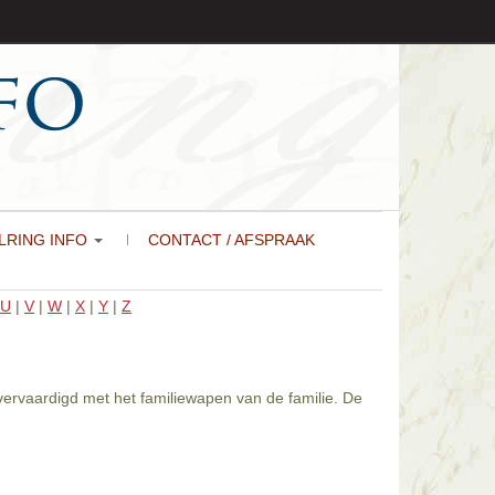
LRING INFO
CONTACT / AFSPRAAK
U
|
V
|
W
|
X
|
Y
|
Z
 vervaardigd met het familiewapen van de familie. De