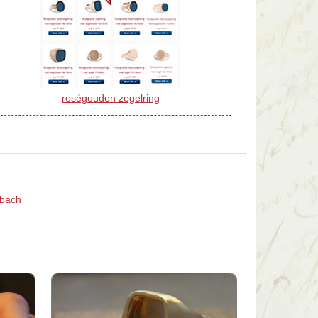
roségouden zegelring
lbach