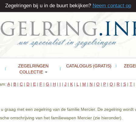
Zegelringen bij u in de buurt bekijken?
Neem contact op
ZEGELRINGEN
CATALOGUS (GRATIS)
ZEGE
COLLECTIE
aam:
A
|
B
|
C
|
D
|
E
|
F
|
G
|
H
|
I
|
J
|
K
|
L
|
M
|
N
|
O
|
P
|
Q
|
R
|
S
|
T
|
e u graag met een zegelring van de familie Mercier. De zegelring wordt
che omschrijving van het familiewapen Mercier (zie hieronder).