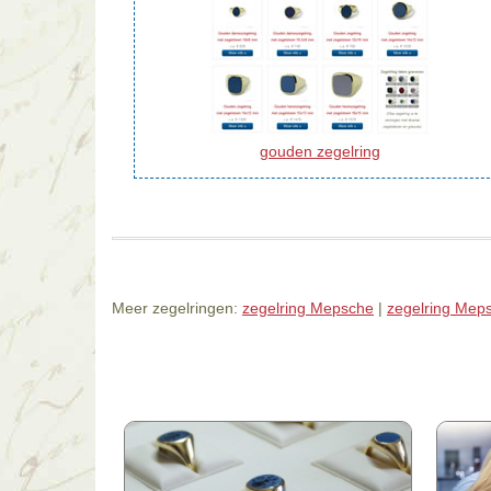
gouden zegelring
Meer zegelringen:
zegelring Mepsche
|
zegelring Mep