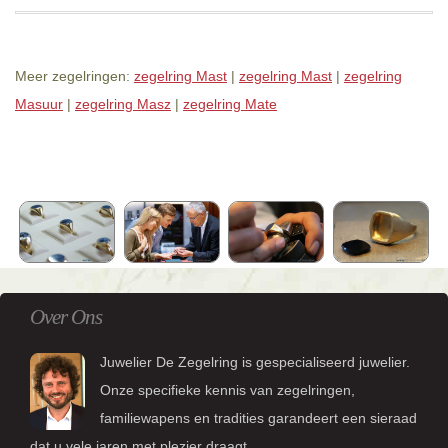
Meer zegelringen:
zegelring Mast
|
zegelring Mast
|
zegelring
Masuur
|
zegelring Masz
|
zegelring Mate
Over Ons
Juwelier De Zegelring is gespecialiseerd juwelier.
Onze specifieke kennis van zegelringen,
familiewapens en tradities garandeert een sieraad
dat u vele jaren met plezier draagt.