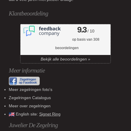
Klantbeoordeling
9.3
/ 10
op basis van
308
beoordelingen
Bekijk alle beoordelingen »
Meer informatie
Meer zegelringen foto's
Zegelringen Catalogus
Meer over zegelringen
English site:
Signet Ring
Juwelier De Zegelring