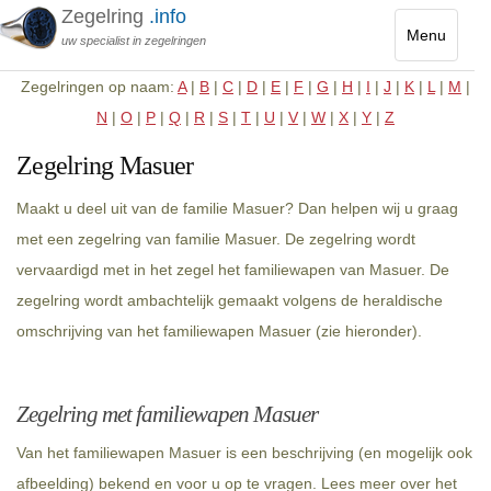
Zegelring
.info
Menu
uw specialist in zegelringen
Toggle
Zegelringen op naam:
A
|
B
|
C
|
D
|
E
|
F
|
G
|
H
|
I
|
J
|
K
|
L
|
M
|
navigatio
N
|
O
|
P
|
Q
|
R
|
S
|
T
|
U
|
V
|
W
|
X
|
Y
|
Z
Zegelring Masuer
Maakt u deel uit van de familie Masuer? Dan helpen wij u graag
met een zegelring van familie Masuer. De zegelring wordt
vervaardigd met in het zegel het familiewapen van Masuer. De
zegelring wordt ambachtelijk gemaakt volgens de heraldische
omschrijving van het familiewapen Masuer (zie hieronder).
Zegelring met familiewapen Masuer
Van het familiewapen Masuer is een beschrijving (en mogelijk ook
afbeelding) bekend en voor u op te vragen. Lees meer over het