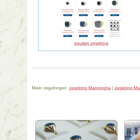
gouden zegelring
Meer zegelringen:
zegelring Manningha
|
zegelring Ma