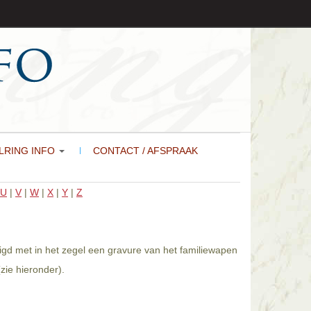
LRING INFO
CONTACT / AFSPRAAK
U
|
V
|
W
|
X
|
Y
|
Z
igd met in het zegel een gravure van het familiewapen
ie hieronder).