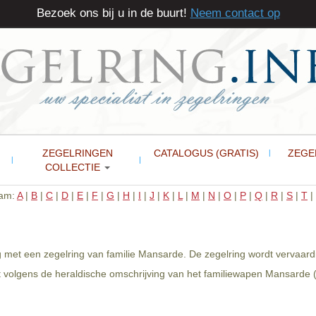
Bezoek ons bij u in de buurt!
Neem contact op
ZEGELRINGEN
CATALOGUS (GRATIS)
ZEGE
COLLECTIE
aam:
A
|
B
|
C
|
D
|
E
|
F
|
G
|
H
|
I
|
J
|
K
|
L
|
M
|
N
|
O
|
P
|
Q
|
R
|
S
|
T
|
 met een zegelring van familie Mansarde. De zegelring wordt vervaard
volgens de heraldische omschrijving van het familiewapen Mansarde (z