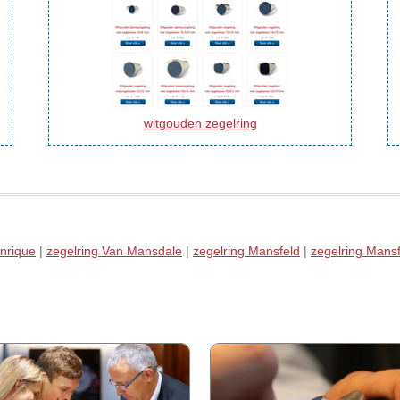
witgouden zegelring
nrique
|
zegelring Van Mansdale
|
zegelring Mansfeld
|
zegelring Mansf