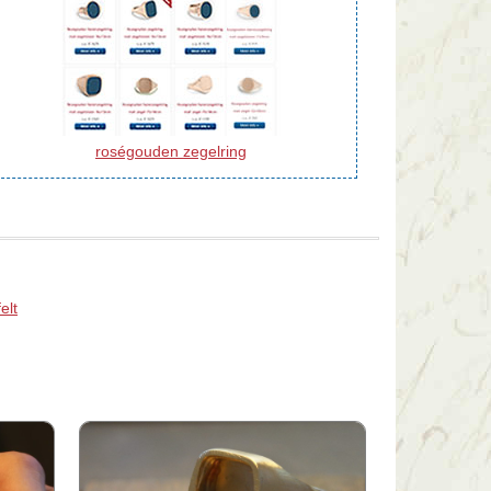
roségouden zegelring
elt