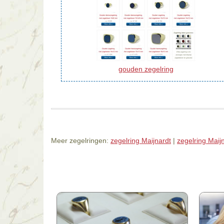
gouden zegelring
Meer zegelringen:
zegelring Maijnardt
|
zegelring Maij