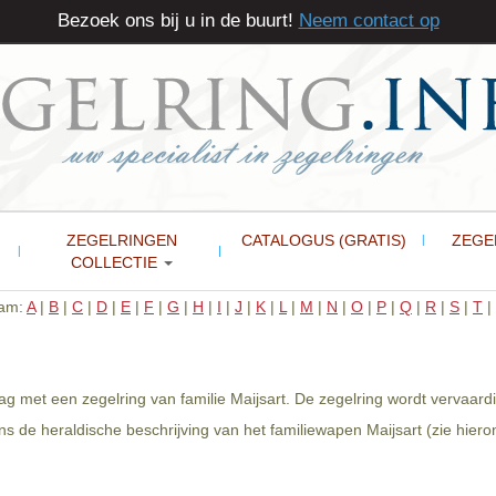
Bezoek ons bij u in de buurt!
Neem contact op
ZEGELRINGEN
CATALOGUS (GRATIS)
ZEGE
COLLECTIE
aam:
A
|
B
|
C
|
D
|
E
|
F
|
G
|
H
|
I
|
J
|
K
|
L
|
M
|
N
|
O
|
P
|
Q
|
R
|
S
|
T
|
aag met een zegelring van familie Maijsart. De zegelring wordt vervaar
s de heraldische beschrijving van het familiewapen Maijsart (zie hiero