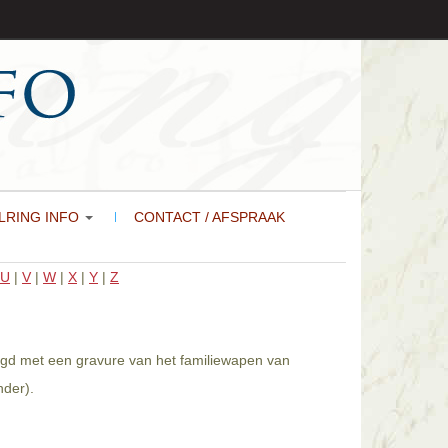
LRING INFO
CONTACT / AFSPRAAK
U
|
V
|
W
|
X
|
Y
|
Z
digd met een gravure van het familiewapen van
nder).