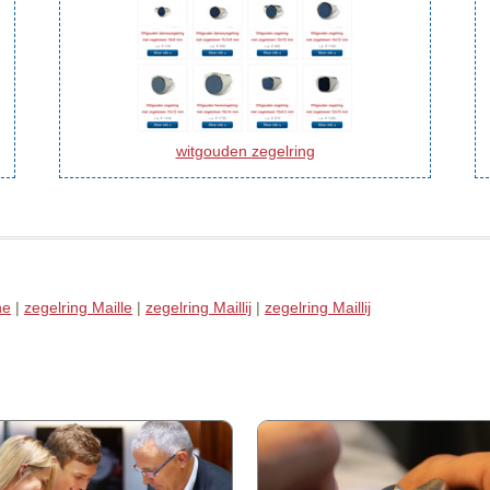
witgouden zegelring
ne
|
zegelring Maille
|
zegelring Maillij
|
zegelring Maillij