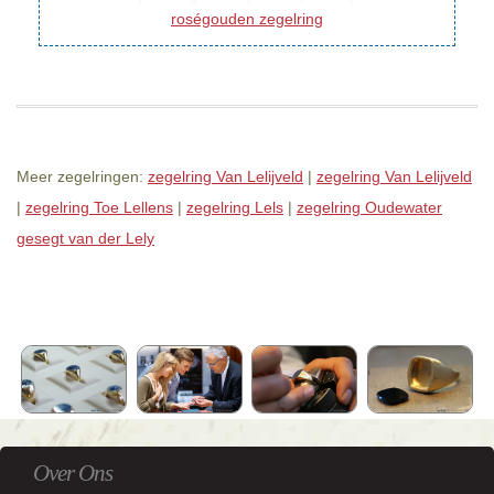
roségouden zegelring
Meer zegelringen:
zegelring Van Lelijveld
|
zegelring Van Lelijveld
|
zegelring Toe Lellens
|
zegelring Lels
|
zegelring Oudewater
gesegt van der Lely
Over Ons