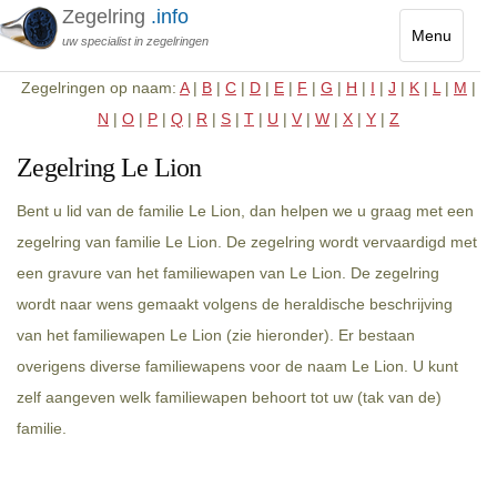
Zegelring
.info
Menu
uw specialist in zegelringen
Toggle
Zegelringen op naam:
A
|
B
|
C
|
D
|
E
|
F
|
G
|
H
|
I
|
J
|
K
|
L
|
M
|
navigatio
N
|
O
|
P
|
Q
|
R
|
S
|
T
|
U
|
V
|
W
|
X
|
Y
|
Z
Zegelring Le Lion
Bent u lid van de familie Le Lion, dan helpen we u graag met een
zegelring van familie Le Lion. De zegelring wordt vervaardigd met
een gravure van het familiewapen van Le Lion. De zegelring
wordt naar wens gemaakt volgens de heraldische beschrijving
van het familiewapen Le Lion (zie hieronder). Er bestaan
overigens diverse familiewapens voor de naam Le Lion. U kunt
zelf aangeven welk familiewapen behoort tot uw (tak van de)
familie.