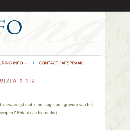
LRING INFO
CONTACT / AFSPRAAK
U
|
V
|
W
|
X
|
Y
|
Z
dt vervaardigd met in het zegel een gravure van het
wapen l' Enfent (zie hieronder).