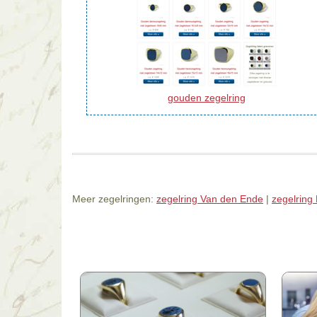
gouden zegelring
Meer zegelringen:
zegelring Van den Ende
|
zegelring