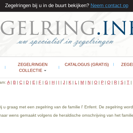
Zegelringen bij u in de buurt bekijken?
Neem contact op
ZEGELRINGEN
CATALOGUS (GRATIS)
ZEGE
COLLECTIE
aam:
A
|
B
|
C
|
D
|
E
|
F
|
G
|
H
|
I
|
J
|
K
|
L
|
M
|
N
|
O
|
P
|
Q
|
R
|
S
|
T
|
wij u graag met een zegelring van de familie l' Enfent. De zegelring wor
 naar wens gemaakt volgens de heraldische omschrijving van het familie