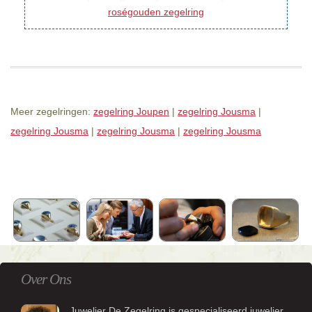
roségouden zegelring
Meer zegelringen:
zegelring Joupen
|
zegelring Jousma
|
zegelring Jousma
|
zegelring Jousma
|
zegelring Jousma
Over Ons
Juwelier De Zegelring is gespecialiseerd juwelier.