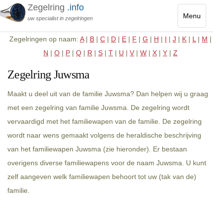
Zegelring
.info
Menu
uw specialist in zegelringen
Toggle
Zegelringen op naam:
A
|
B
|
C
|
D
|
E
|
F
|
G
|
H
|
I
|
J
|
K
|
L
|
M
|
navigatio
N
|
O
|
P
|
Q
|
R
|
S
|
T
|
U
|
V
|
W
|
X
|
Y
|
Z
Zegelring Juwsma
Maakt u deel uit van de familie Juwsma? Dan helpen wij u graag
met een zegelring van familie Juwsma. De zegelring wordt
vervaardigd met het familiewapen van de familie. De zegelring
wordt naar wens gemaakt volgens de heraldische beschrijving
van het familiewapen Juwsma (zie hieronder). Er bestaan
overigens diverse familiewapens voor de naam Juwsma. U kunt
zelf aangeven welk familiewapen behoort tot uw (tak van de)
familie.