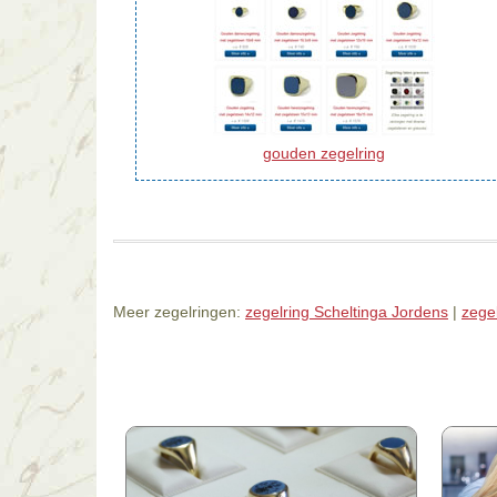
gouden zegelring
Meer zegelringen:
zegelring Scheltinga Jordens
|
zegel