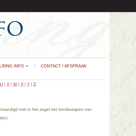
LRING INFO
CONTACT / AFSPRAAK
U
|
V
|
W
|
X
|
Y
|
Z
ervaardigd met in het zegel het familiewapen van
der).