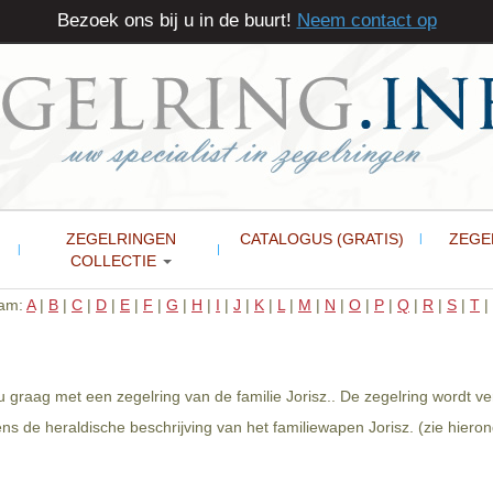
Bezoek ons bij u in de buurt!
Neem contact op
ZEGELRINGEN
CATALOGUS (GRATIS)
ZEGE
COLLECTIE
aam:
A
|
B
|
C
|
D
|
E
|
F
|
G
|
H
|
I
|
J
|
K
|
L
|
M
|
N
|
O
|
P
|
Q
|
R
|
S
|
T
|
 u graag met een zegelring van de familie Jorisz.. De zegelring wordt v
ns de heraldische beschrijving van het familiewapen Jorisz. (zie hieron