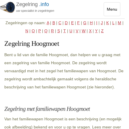
Zegelring
.info
Menu
uw specialist in zegelringen
Toggle
Zegelringen op naam:
A
|
B
|
C
|
D
|
E
|
F
|
G
|
H
|
I
|
J
|
K
|
L
|
M
|
navigatio
N
|
O
|
P
|
Q
|
R
|
S
|
T
|
U
|
V
|
W
|
X
|
Y
|
Z
Zegelring Hoogmoet
Bent u lid van de familie Hoogmoet, dan helpen we u graag met
een zegelring van familie Hoogmoet. De zegelring wordt
vervaardigd met in het zegel het familiewapen van Hoogmoet. De
zegelring wordt ambachtelijk gemaakt volgens de heraldische
beschrijving van het familiewapen Hoogmoet (zie hieronder).
Zegelring met familiewapen Hoogmoet
Van het familiewapen Hoogmoet is een beschrijving (en mogelijk
ook afbeelding) bekend en voor u op te vragen. Lees meer over