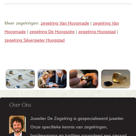
Meer zegelringen:
zegelring Van Hoogmade
|
zegelring Van
Hoogmade
|
zegelring De Hoogsolre
|
zegelring Hoogstad
|
zegelring Silvergieter Hoogstad
Over Ons
Juwelier De Zegelring is gespecialiseerd juwelier.
Onze specifieke kennis van zegelringen,
familiewapens en tradities garandeert een sieraad