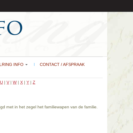
LRING INFO
CONTACT / AFSPRAAK
U
|
V
|
W
|
X
|
Y
|
Z
gd met in het zegel het familiewapen van de familie.