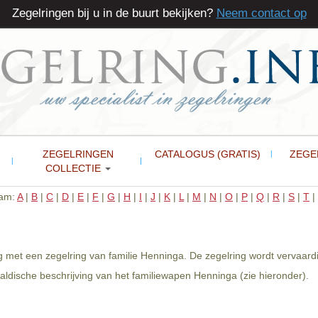
Zegelringen bij u in de buurt bekijken?
Neem contact op
ZEGELRINGEN
CATALOGUS (GRATIS)
ZEGE
COLLECTIE
aam:
A
|
B
|
C
|
D
|
E
|
F
|
G
|
H
|
I
|
J
|
K
|
L
|
M
|
N
|
O
|
P
|
Q
|
R
|
S
|
T
|
g met een zegelring van familie Henninga. De zegelring wordt vervaardi
ldische beschrijving van het familiewapen Henninga (zie hieronder).