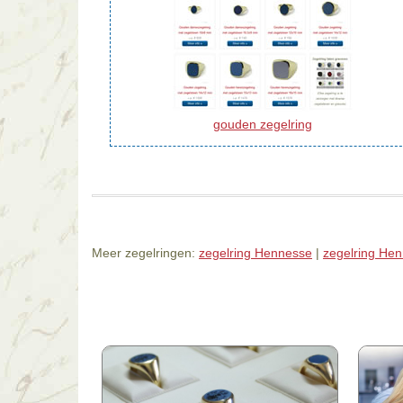
gouden zegelring
Meer zegelringen:
zegelring Hennesse
|
zegelring Hen