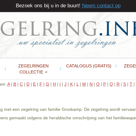
Bezoek ons bij u in de buurt!
Neem contact op
ZEGELRINGEN
CATALOGUS (GRATIS)
ZEGE
COLLECTIE
aam:
A
|
B
|
C
|
D
|
E
|
F
|
G
|
H
|
I
|
J
|
K
|
L
|
M
|
N
|
O
|
P
|
Q
|
R
|
S
|
T
|
ag met een zegelring van familie Groskamp. De zegelring wordt vervaar
 wens gemaakt volgens de heraldische omschrijving van het familiewap