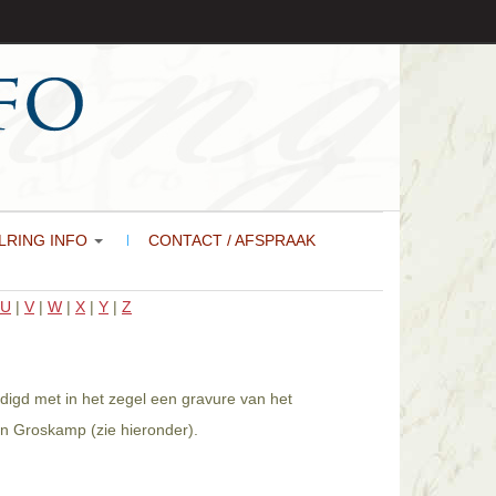
LRING INFO
CONTACT / AFSPRAAK
U
|
V
|
W
|
X
|
Y
|
Z
digd met in het zegel een gravure van het
en Groskamp (zie hieronder).