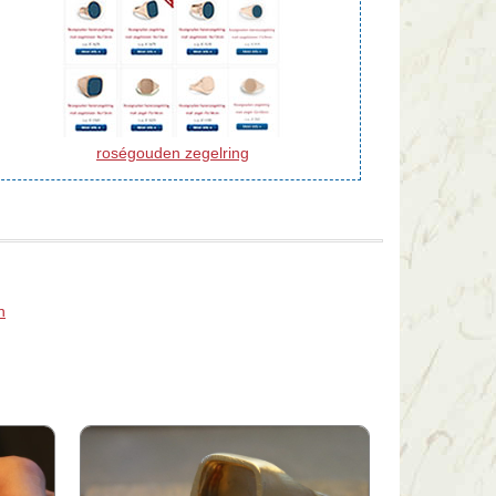
roségouden zegelring
n