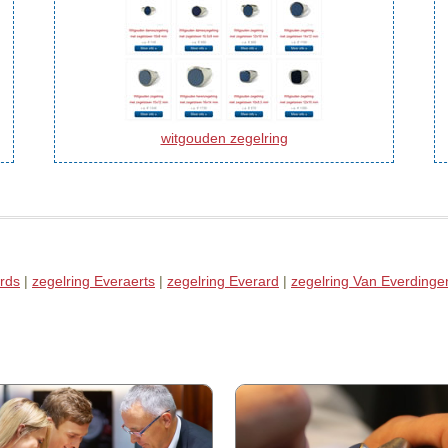
witgouden zegelring
rds
|
zegelring Everaerts
|
zegelring Everard
|
zegelring Van Everdinge