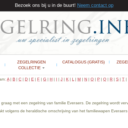
Bezoek ons bij u in de buurt!
Neem contact op
ZEGELRINGEN
CATALOGUS (GRATIS)
ZEGE
COLLECTIE
aam:
A
|
B
|
C
|
D
|
E
|
F
|
G
|
H
|
I
|
J
|
K
|
L
|
M
|
N
|
O
|
P
|
Q
|
R
|
S
|
T
|
u graag met een zegelring van familie Everaers. De zegelring wordt ve
t volgens de heraldische omschrijving van het familiewapen Everaers 