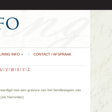
LRING INFO
CONTACT / AFSPRAAK
U
|
V
|
W
|
X
|
Y
|
Z
rvaardigd met een gravure van het familiewapen van
(zie hieronder).