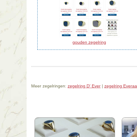
gouden zegelring
Meer zegelringen:
zegelring D' Ever
|
zegelring Everaa