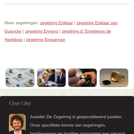
Meer zegelringen:
zegelring Enklaar
|
zegelring Enklaar van
Guericke
|
zegelring Ennens
|
zegelring d' Ennetieres de
Harlebois
|
zegelring Enquervan
Over Ons
Juwelier De Zegelring is gespecialiseerd juwelier.
Onze specifieke kennis van zegelringen,
familiewapens en tradities garandeert een sieraad