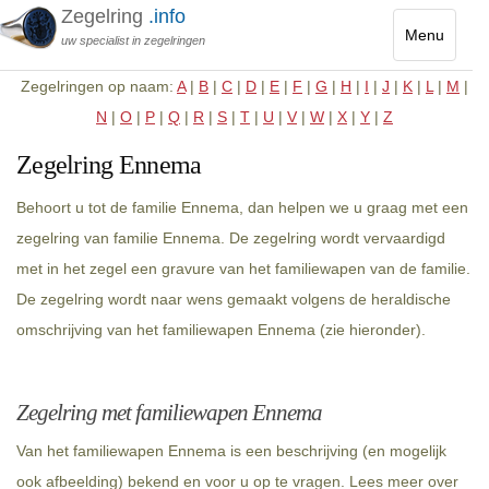
Zegelring
.info
Menu
uw specialist in zegelringen
Toggle
Zegelringen op naam:
A
|
B
|
C
|
D
|
E
|
F
|
G
|
H
|
I
|
J
|
K
|
L
|
M
|
navigatio
N
|
O
|
P
|
Q
|
R
|
S
|
T
|
U
|
V
|
W
|
X
|
Y
|
Z
Zegelring Ennema
Behoort u tot de familie Ennema, dan helpen we u graag met een
zegelring van familie Ennema. De zegelring wordt vervaardigd
met in het zegel een gravure van het familiewapen van de familie.
De zegelring wordt naar wens gemaakt volgens de heraldische
omschrijving van het familiewapen Ennema (zie hieronder).
Zegelring met familiewapen Ennema
Van het familiewapen Ennema is een beschrijving (en mogelijk
ook afbeelding) bekend en voor u op te vragen. Lees meer over