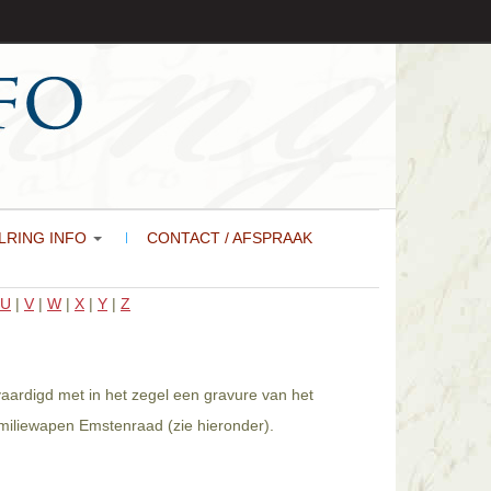
LRING INFO
CONTACT / AFSPRAAK
U
|
V
|
W
|
X
|
Y
|
Z
aardigd met in het zegel een gravure van het
amiliewapen Emstenraad (zie hieronder).