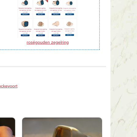
roségouden zegelring
nckevoort