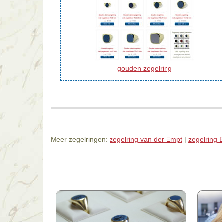
gouden zegelring
Meer zegelringen:
zegelring van der Empt
|
zegelring