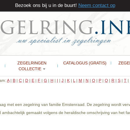
Bezoek ons bij u in de buurt!
Neem contact op
ZEGELRINGEN
CATALOGUS (GRATIS)
ZEGE
COLLECTIE
aam:
A
|
B
|
C
|
D
|
E
|
F
|
G
|
H
|
I
|
J
|
K
|
L
|
M
|
N
|
O
|
P
|
Q
|
R
|
S
|
T
|
aag met een zegelring van familie Emstenraad. De zegelring wordt verv
l ambachtelijk gemaakt volgens de heraldische omschrijving van het f