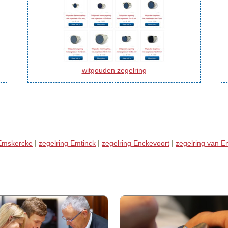
witgouden zegelring
 Emskercke
|
zegelring Emtinck
|
zegelring Enckevoort
|
zegelring van E