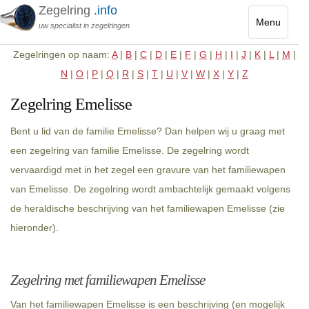
Zegelring
.info
Menu
uw specialist in zegelringen
Toggle
Zegelringen op naam:
A
|
B
|
C
|
D
|
E
|
F
|
G
|
H
|
I
|
J
|
K
|
L
|
M
|
navigatio
N
|
O
|
P
|
Q
|
R
|
S
|
T
|
U
|
V
|
W
|
X
|
Y
|
Z
Zegelring Emelisse
Bent u lid van de familie Emelisse? Dan helpen wij u graag met
een zegelring van familie Emelisse. De zegelring wordt
vervaardigd met in het zegel een gravure van het familiewapen
van Emelisse. De zegelring wordt ambachtelijk gemaakt volgens
de heraldische beschrijving van het familiewapen Emelisse (zie
hieronder).
Zegelring met familiewapen Emelisse
Van het familiewapen Emelisse is een beschrijving (en mogelijk