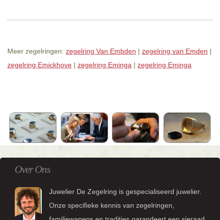
Meer zegelringen:
zegelring Van Embden
|
zegelring van Emden
|
zegelring Emickhove
|
zegelring Eminga
|
zegelring Eminga
Over Ons
Juwelier De Zegelring is gespecialiseerd juwelier.
Onze specifieke kennis van zegelringen,
familiewapens en tradities garandeert een sieraad