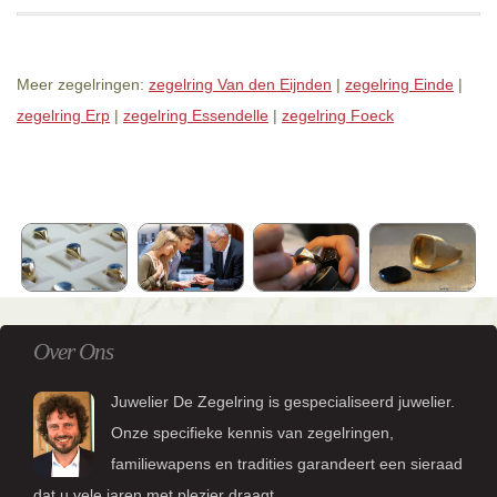
Meer zegelringen:
zegelring Van den Eijnden
|
zegelring Einde
|
zegelring Erp
|
zegelring Essendelle
|
zegelring Foeck
Over Ons
Juwelier De Zegelring is gespecialiseerd juwelier.
Onze specifieke kennis van zegelringen,
familiewapens en tradities garandeert een sieraad
dat u vele jaren met plezier draagt.