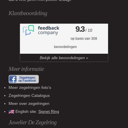
Klantbeoordeling
9.3
/ 10
op basis van
308
beoordelingen
Bekijk alle beoordelingen »
Meer informatie
Meer zegelringen foto's
Zegelringen Catalogus
Meer over zegelringen
English site:
Signet Ring
Juwelier De Zegelring