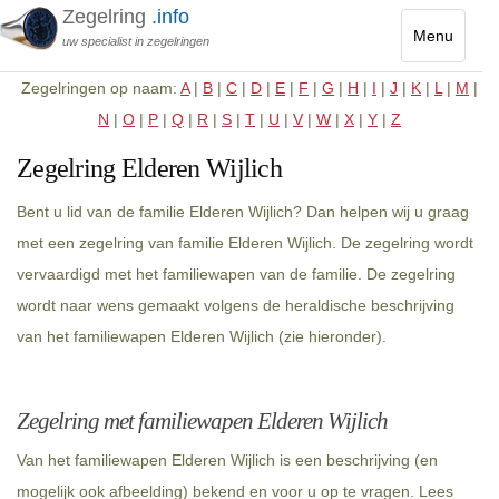
Zegelring
.info
Menu
uw specialist in zegelringen
Toggle
Zegelringen op naam:
A
|
B
|
C
|
D
|
E
|
F
|
G
|
H
|
I
|
J
|
K
|
L
|
M
|
navigatio
N
|
O
|
P
|
Q
|
R
|
S
|
T
|
U
|
V
|
W
|
X
|
Y
|
Z
Zegelring Elderen Wijlich
Bent u lid van de familie Elderen Wijlich? Dan helpen wij u graag
met een zegelring van familie Elderen Wijlich. De zegelring wordt
vervaardigd met het familiewapen van de familie. De zegelring
wordt naar wens gemaakt volgens de heraldische beschrijving
van het familiewapen Elderen Wijlich (zie hieronder).
Zegelring met familiewapen Elderen Wijlich
Van het familiewapen Elderen Wijlich is een beschrijving (en
mogelijk ook afbeelding) bekend en voor u op te vragen. Lees