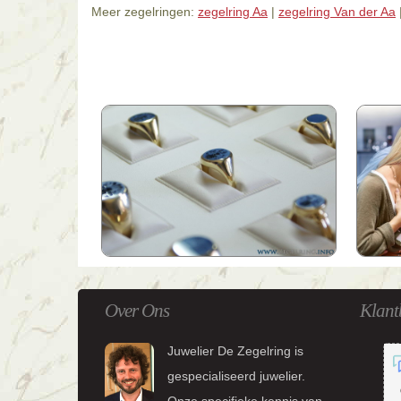
Meer zegelringen:
zegelring Aa
|
zegelring Van der Aa
Over Ons
Klant
Juwelier De Zegelring is
gespecialiseerd juwelier.
Onze specifieke kennis van