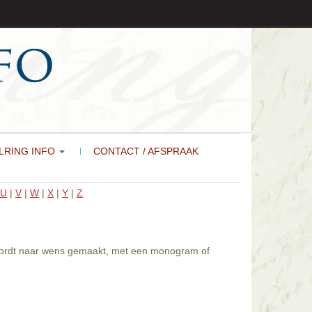
LRING INFO
CONTACT / AFSPRAAK
U
|
V
|
W
|
X
|
Y
|
Z
g wordt naar wens gemaakt, met een monogram of