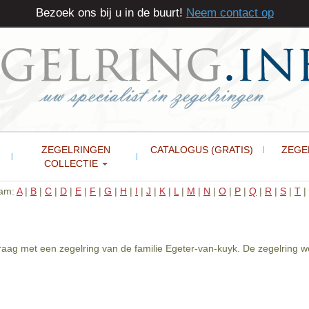
Bezoek ons bij u in de buurt!
Neem contact op
ZEGELRINGEN
CATALOGUS (GRATIS)
ZEGE
COLLECTIE
aam:
A
|
B
|
C
|
D
|
E
|
F
|
G
|
H
|
I
|
J
|
K
|
L
|
M
|
N
|
O
|
P
|
Q
|
R
|
S
|
T
|
graag met een zegelring van de familie Egeter-van-kuyk. De zegelrin