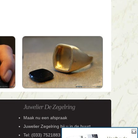
Juwelier De Zegelring
Maak nu een afspraak
Juwelier Zegelring
bij u in de buurt
Tel:
(033) 7521883
Heeft u de