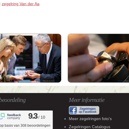
|
zegelring Van der Aa
beoordeling
Meer informatie
9.3
/ 10
Meer zegelringen foto's
op basis van
308
beoordelingen
Zegelringen Catalogus