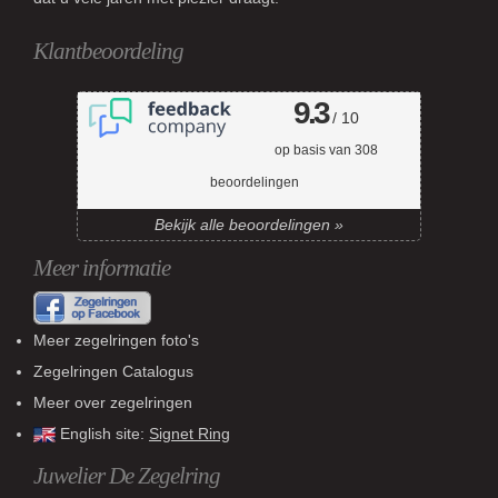
Klantbeoordeling
9.3
/ 10
op basis van
308
beoordelingen
Bekijk alle beoordelingen »
Meer informatie
Meer zegelringen foto's
Zegelringen Catalogus
Meer over zegelringen
English site:
Signet Ring
Juwelier De Zegelring