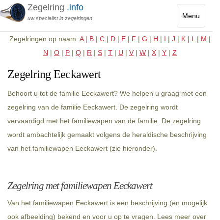
Zegelring
.info
Menu
uw specialist in zegelringen
Toggle
Zegelringen op naam:
A
|
B
|
C
|
D
|
E
|
F
|
G
|
H
|
I
|
J
|
K
|
L
|
M
|
navigatio
N
|
O
|
P
|
Q
|
R
|
S
|
T
|
U
|
V
|
W
|
X
|
Y
|
Z
Zegelring Eeckawert
Behoort u tot de familie Eeckawert? We helpen u graag met een
zegelring van de familie Eeckawert. De zegelring wordt
vervaardigd met het familiewapen van de familie. De zegelring
wordt ambachtelijk gemaakt volgens de heraldische beschrijving
van het familiewapen Eeckawert (zie hieronder).
Zegelring met familiewapen Eeckawert
Van het familiewapen Eeckawert is een beschrijving (en mogelijk
ook afbeelding) bekend en voor u op te vragen. Lees meer over