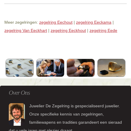
Meer zegelringen:
zegelring Eechout
|
zegelring Eeckama
|
zegelring Van Eeckhart
|
zegelring Eeckhout
|
zegelring Eede
Over Ons
Juwelier De Zegelring is gespecialiseerd juwelier.
Onze specifieke kennis van zegelringen,
familiewapens en tradities garandeert een sieraad
dat u vele jaren met plezier draagt.