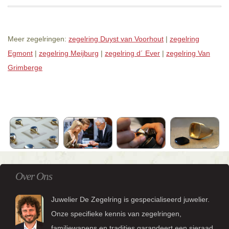
Meer zegelringen:
zegelring Duyst van Voorhout
|
zegelring
Egmont
|
zegelring Meijburg
|
zegelring d´ Ever
|
zegelring Van
Grimberge
Over Ons
Juwelier De Zegelring is gespecialiseerd juwelier.
Onze specifieke kennis van zegelringen,
familiewapens en tradities garandeert een sieraad