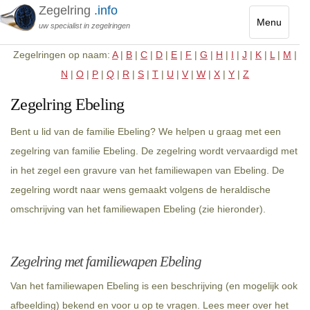
Zegelring
.info
Menu
uw specialist in zegelringen
Toggle
Zegelringen op naam:
A
|
B
|
C
|
D
|
E
|
F
|
G
|
H
|
I
|
J
|
K
|
L
|
M
|
navigatio
N
|
O
|
P
|
Q
|
R
|
S
|
T
|
U
|
V
|
W
|
X
|
Y
|
Z
Zegelring Ebeling
Bent u lid van de familie Ebeling? We helpen u graag met een
zegelring van familie Ebeling. De zegelring wordt vervaardigd met
in het zegel een gravure van het familiewapen van Ebeling. De
zegelring wordt naar wens gemaakt volgens de heraldische
omschrijving van het familiewapen Ebeling (zie hieronder).
Zegelring met familiewapen Ebeling
Van het familiewapen Ebeling is een beschrijving (en mogelijk ook
afbeelding) bekend en voor u op te vragen. Lees meer over het