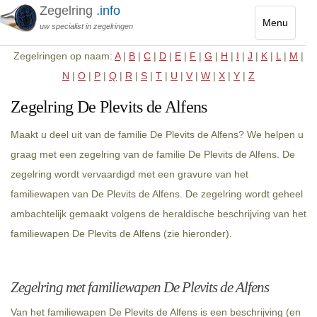
Zegelring
.info
Menu
uw specialist in zegelringen
Toggle
Zegelringen op naam:
A
|
B
|
C
|
D
|
E
|
F
|
G
|
H
|
I
|
J
|
K
|
L
|
M
|
navigatio
N
|
O
|
P
|
Q
|
R
|
S
|
T
|
U
|
V
|
W
|
X
|
Y
|
Z
Zegelring De Plevits de Alfens
Maakt u deel uit van de familie De Plevits de Alfens? We helpen u
graag met een zegelring van de familie De Plevits de Alfens. De
zegelring wordt vervaardigd met een gravure van het
familiewapen van De Plevits de Alfens. De zegelring wordt geheel
ambachtelijk gemaakt volgens de heraldische beschrijving van het
familiewapen De Plevits de Alfens (zie hieronder).
Zegelring met familiewapen De Plevits de Alfens
Van het familiewapen De Plevits de Alfens is een beschrijving (en