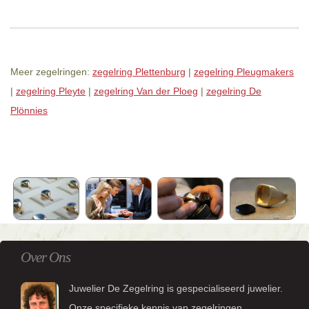
Meer zegelringen:
zegelring Plettenburg
|
zegelring Pleugmakers
|
zegelring Pleyte
|
zegelring Van der Ploeg
|
zegelring De
Plönnies
Over Ons
Juwelier De Zegelring is gespecialiseerd juwelier.
Onze specifieke kennis van zegelringen,