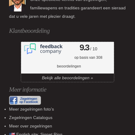
familiewapens en tradities garandeert een sieraad
dat u vele jaren met plezier draagt.
Klantbeoordeling
9.3
/ 10
op basis van
308
beoordelingen
Bekijk alle beoordelingen »
Meer informatie
Meer zegelringen foto's
Zegelringen Catalogus
Meer over zegelringen
English site:
Signet Ring