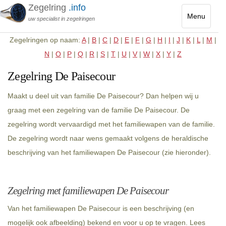
Zegelring
.info
Menu
uw specialist in zegelringen
Toggle
Zegelringen op naam:
A
|
B
|
C
|
D
|
E
|
F
|
G
|
H
|
I
|
J
|
K
|
L
|
M
|
navigatio
N
|
O
|
P
|
Q
|
R
|
S
|
T
|
U
|
V
|
W
|
X
|
Y
|
Z
Zegelring De Paisecour
Maakt u deel uit van familie De Paisecour? Dan helpen wij u
graag met een zegelring van de familie De Paisecour. De
zegelring wordt vervaardigd met het familiewapen van de familie.
De zegelring wordt naar wens gemaakt volgens de heraldische
beschrijving van het familiewapen De Paisecour (zie hieronder).
Zegelring met familiewapen De Paisecour
Van het familiewapen De Paisecour is een beschrijving (en
mogelijk ook afbeelding) bekend en voor u op te vragen. Lees