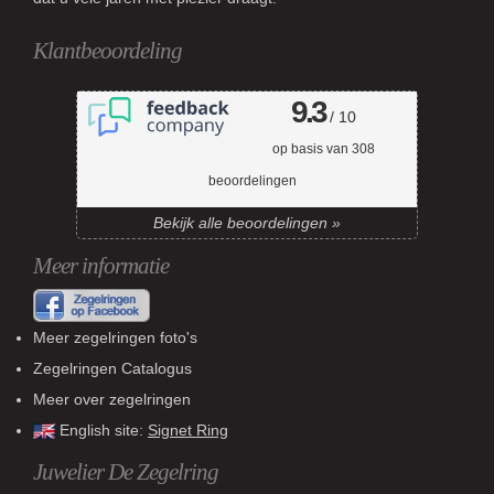
Klantbeoordeling
9.3
/ 10
op basis van
308
beoordelingen
Bekijk alle beoordelingen »
Meer informatie
Meer zegelringen foto's
Zegelringen Catalogus
Meer over zegelringen
English site:
Signet Ring
Juwelier De Zegelring