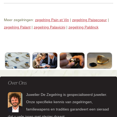
Meer zegelringen:
zegelring Pain et Vin
|
zegelring Paisecoeur
|
zegelring Palant
|
zegelring Palavicini
|
zegelring Paldinck
Over Ons
Juwelier De Zegelring is gespecialiseerd juwelier.
Onze specifieke kennis van zegelringen,
familiewapens en tradities garandeert een sieraad
dat u vele jaren met plezier draagt.