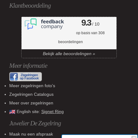
Klantbeoordeling
9.3
/ 10
op basis van
308
beoordelingen
Bekijk alle beoordelingen »
Meer informatie
Meer zegelringen foto's
Zegelringen Catalogus
Meer over zegelringen
English site:
Signet Ring
Juwelier De Zegelring
Maak nu een afspraak