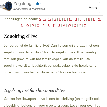
Zegelring
.info
Menu
uw specialist in zegelringen
Toggle
Zegelringen op naam:
A
|
B
|
C
|
D
|
E
|
F
|
G
|
H
|
I
|
J
|
K
|
L
|
M
|
navigatio
N
|
O
|
P
|
Q
|
R
|
S
|
T
|
U
|
V
|
W
|
X
|
Y
|
Z
Zegelring d' Ive
Behoort u tot de familie d' Ive? Dan helpen wij u graag met een
zegelring van de familie d' Ive. De zegelring wordt vervaardigd
met een gravure van het familiewapen van de familie. De
zegelring wordt ambachtelijk gemaakt volgens de heraldische
omschrijving van het familiewapen d' Ive (zie hieronder).
Zegelring met familiewapen d' Ive
Van het familiewapen d' Ive is een beschrijving (en mogelijk ook
afbeelding) bekend en voor u op te vragen. Lees meer over het