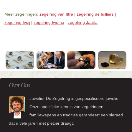
Meer zegelringen:
zegelring van Ittre
|
zegelring de Iuilliers
|
zegelring Ivoij
|
zegelring Iwema
|
zegelring Jaarla
Over Ons
Juwelier De Zegelring is gespecialiseerd juwelier.
Onze specifieke kennis van zegelringen,
familiewapens en tradities garandeert een sieraad
dat u vele jaren met plezier draagt.