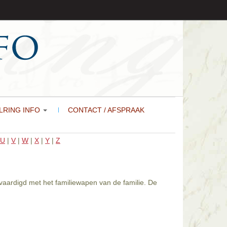
LRING INFO
CONTACT / AFSPRAAK
U
|
V
|
W
|
X
|
Y
|
Z
rvaardigd met het familiewapen van de familie. De