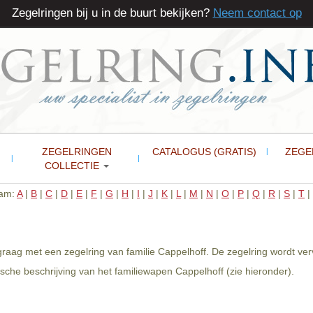
Zegelringen bij u in de buurt bekijken?
Neem contact op
ZEGELRINGEN
CATALOGUS (GRATIS)
ZEGE
COLLECTIE
aam:
A
|
B
|
C
|
D
|
E
|
F
|
G
|
H
|
I
|
J
|
K
|
L
|
M
|
N
|
O
|
P
|
Q
|
R
|
S
|
T
|
 graag met een zegelring van familie Cappelhoff. De zegelring wordt ve
che beschrijving van het familiewapen Cappelhoff (zie hieronder).