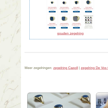
gouden zegelring
Meer zegelringen:
zegelring Capoll
|
zegelring De Vos