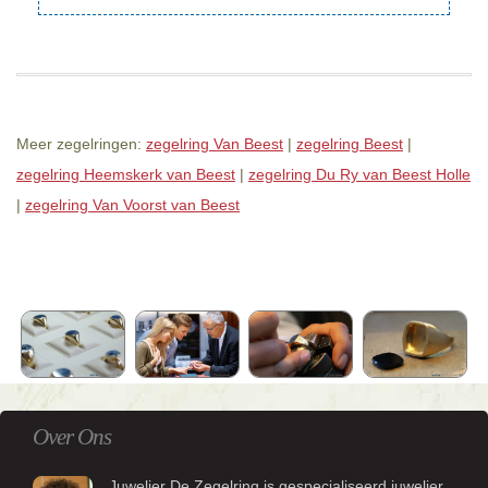
Meer zegelringen:
zegelring Van Beest
|
zegelring Beest
|
zegelring Heemskerk van Beest
|
zegelring Du Ry van Beest Holle
|
zegelring Van Voorst van Beest
Over Ons
Juwelier De Zegelring is gespecialiseerd juwelier.