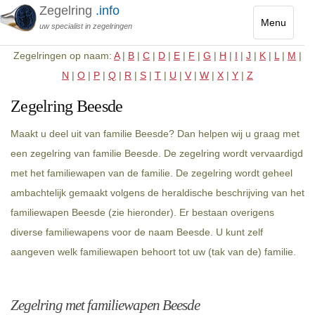
Zegelring
.info
Menu
uw specialist in zegelringen
Toggle
Zegelringen op naam:
A
|
B
|
C
|
D
|
E
|
F
|
G
|
H
|
I
|
J
|
K
|
L
|
M
|
navigatio
N
|
O
|
P
|
Q
|
R
|
S
|
T
|
U
|
V
|
W
|
X
|
Y
|
Z
Zegelring Beesde
Maakt u deel uit van familie Beesde? Dan helpen wij u graag met
een zegelring van familie Beesde. De zegelring wordt vervaardigd
met het familiewapen van de familie. De zegelring wordt geheel
ambachtelijk gemaakt volgens de heraldische beschrijving van het
familiewapen Beesde (zie hieronder). Er bestaan overigens
diverse familiewapens voor de naam Beesde. U kunt zelf
aangeven welk familiewapen behoort tot uw (tak van de) familie.
Zegelring met familiewapen Beesde