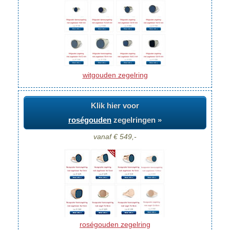
witgouden zegelring
Klik hier voor
roségouden
zegelringen »
vanaf € 549,-
roségouden zegelring