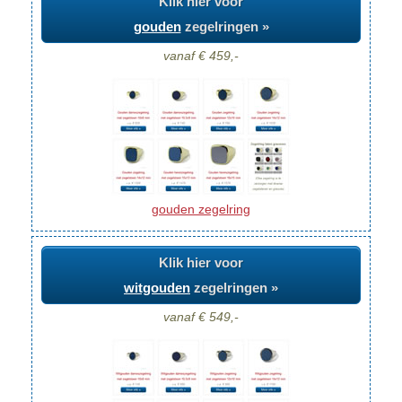
Klik hier voor
gouden
zegelringen »
vanaf € 459,-
gouden zegelring
Klik hier voor
witgouden
zegelringen »
vanaf € 549,-