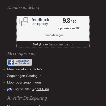
Klantbeoordeling
9.3
/ 10
op basis van
308
beoordelingen
Bekijk alle beoordelingen »
Meer informatie
Meer zegelringen foto's
Zegelringen Catalogus
Meer over zegelringen
English site:
Signet Ring
Juwelier De Zegelring