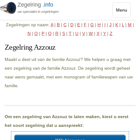
Zegelring
.info
Menu
uw specialist in zegelringen
Toggle
Zegelringen op naam:
A
|
B
|
C
|
D
|
E
|
F
|
G
|
H
|
I
|
J
|
K
|
L
|
M
|
navigatio
N
|
O
|
P
|
Q
|
R
|
S
|
T
|
U
|
V
|
W
|
X
|
Y
|
Z
Zegelring Azzouz
Maakt u deel uit van de familie Azzouz? We helpen u graag met
een zegelring van de familie Azzouz. De zegelring wordt geheel
naar wens gemaakt, met een monogram of familiewapen van uw
familie.
Om een zegelring van Azzouz te laten maken, kiest u eerst
het soort zegelring dat u aanspreekt: