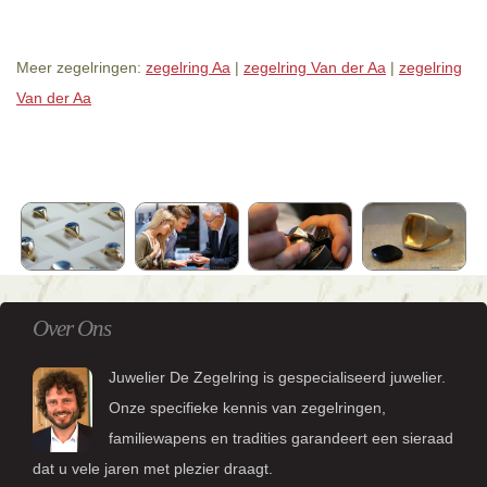
Meer zegelringen:
zegelring Aa
|
zegelring Van der Aa
|
zegelring
Van der Aa
Over Ons
Juwelier De Zegelring is gespecialiseerd juwelier.
Onze specifieke kennis van zegelringen,
familiewapens en tradities garandeert een sieraad
dat u vele jaren met plezier draagt.