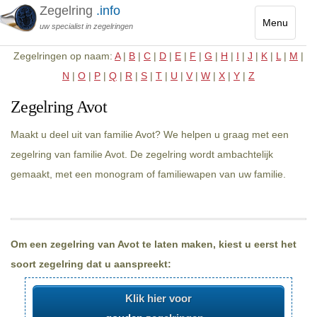
Zegelring
.info
Menu
uw specialist in zegelringen
Toggle
Zegelringen op naam:
A
|
B
|
C
|
D
|
E
|
F
|
G
|
H
|
I
|
J
|
K
|
L
|
M
|
navigatio
N
|
O
|
P
|
Q
|
R
|
S
|
T
|
U
|
V
|
W
|
X
|
Y
|
Z
Zegelring Avot
Maakt u deel uit van familie Avot? We helpen u graag met een
zegelring van familie Avot. De zegelring wordt ambachtelijk
gemaakt, met een monogram of familiewapen van uw familie.
Om een zegelring van Avot te laten maken, kiest u eerst het
soort zegelring dat u aanspreekt:
Klik hier voor