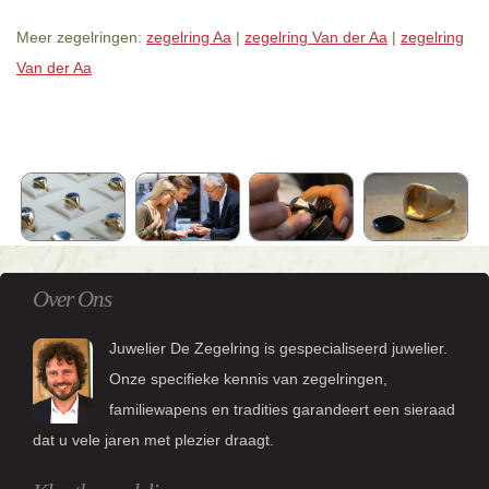
Meer zegelringen:
zegelring Aa
|
zegelring Van der Aa
|
zegelring
Van der Aa
Over Ons
Juwelier De Zegelring is gespecialiseerd juwelier.
Onze specifieke kennis van zegelringen,
familiewapens en tradities garandeert een sieraad
dat u vele jaren met plezier draagt.