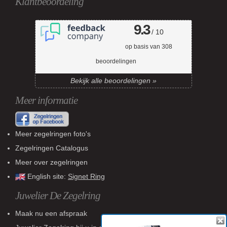
Klantbeoordeling
9.3
/ 10
op basis van
308
beoordelingen
Bekijk alle beoordelingen »
Meer informatie
Meer zegelringen foto's
Zegelringen Catalogus
Meer over zegelringen
English site:
Signet Ring
Juwelier De Zegelring
Maak nu een afspraak