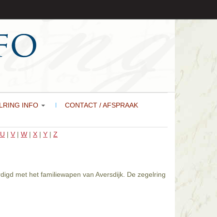
LRING INFO
CONTACT / AFSPRAAK
U
|
V
|
W
|
X
|
Y
|
Z
rdigd met het familiewapen van Aversdijk. De zegelring