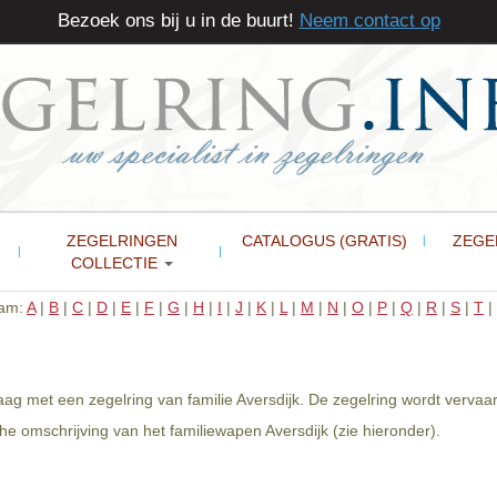
Bezoek ons bij u in de buurt!
Neem contact op
ZEGELRINGEN
CATALOGUS (GRATIS)
ZEGE
COLLECTIE
aam:
A
|
B
|
C
|
D
|
E
|
F
|
G
|
H
|
I
|
J
|
K
|
L
|
M
|
N
|
O
|
P
|
Q
|
R
|
S
|
T
|
aag met een zegelring van familie Aversdijk. De zegelring wordt vervaa
 omschrijving van het familiewapen Aversdijk (zie hieronder).