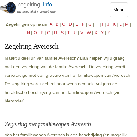
Zegelring
.info
Menu
uw specialist in zegelringen
Toggle
Zegelringen op naam:
A
|
B
|
C
|
D
|
E
|
F
|
G
|
H
|
I
|
J
|
K
|
L
|
M
|
navigatio
N
|
O
|
P
|
Q
|
R
|
S
|
T
|
U
|
V
|
W
|
X
|
Y
|
Z
Zegelring Averesch
Maakt u deel uit van familie Averesch? Dan helpen wij u graag
met een zegelring van de familie Averesch. De zegelring wordt
vervaardigd met een gravure van het familiewapen van Averesch.
De zegelring wordt geheel naar wens gemaakt volgens de
heraldische beschrijving van het familiewapen Averesch (zie
hieronder).
Zegelring met familiewapen Averesch
Van het familiewapen Averesch is een beschrijving (en mogelijk