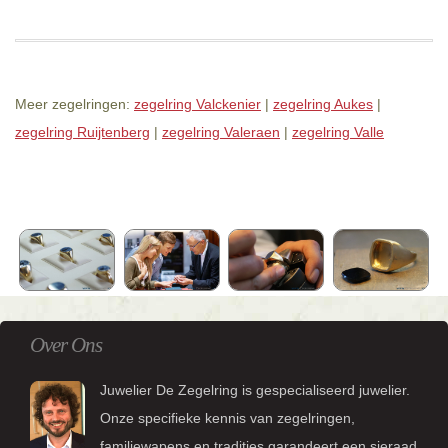
Meer zegelringen:
zegelring Valckenier
|
zegelring Aukes
|
zegelring Ruijtenberg
|
zegelring Valeraen
|
zegelring Valle
Over Ons
Juwelier De Zegelring is gespecialiseerd juwelier.
Onze specifieke kennis van zegelringen,
familiewapens en tradities garandeert een sieraad