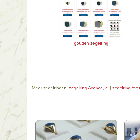
gouden zegelring
Meer zegelringen:
zegelring Avance, d'
|
zegelring Av