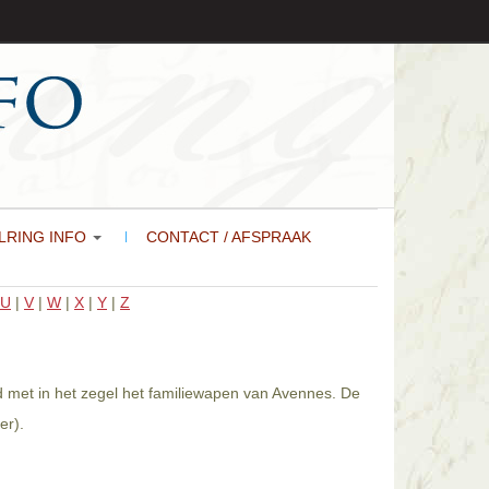
LRING INFO
CONTACT / AFSPRAAK
U
|
V
|
W
|
X
|
Y
|
Z
d met in het zegel het familiewapen van Avennes. De
er).