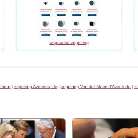
witgouden zegelring
enhorn
|
zegelring Avennes, de
|
zegelring Van der Maes d'Avenrode
|
z