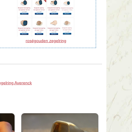
roségouden zegelring
egelring Averenck