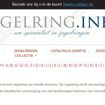
Bezoek ons bij u in de buurt!
Neem contact op
ZEGELRINGEN
CATALOGUS (GRATIS)
ZEGE
COLLECTIE
aam:
A
|
B
|
C
|
D
|
E
|
F
|
G
|
H
|
I
|
J
|
K
|
L
|
M
|
N
|
O
|
P
|
Q
|
R
|
S
|
T
|
 met een zegelring van familie Avennes. De zegelring wordt vervaardig
e heraldische omschrijving van het familiewapen Avennes (zie hierond