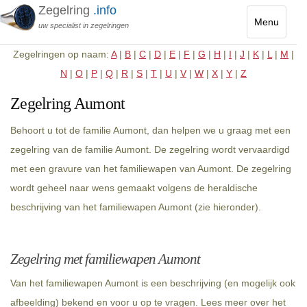
Zegelring
.info
Menu
uw specialist in zegelringen
Toggle
Zegelringen op naam:
A
|
B
|
C
|
D
|
E
|
F
|
G
|
H
|
I
|
J
|
K
|
L
|
M
|
navigatio
N
|
O
|
P
|
Q
|
R
|
S
|
T
|
U
|
V
|
W
|
X
|
Y
|
Z
Zegelring Aumont
Behoort u tot de familie Aumont, dan helpen we u graag met een
zegelring van de familie Aumont. De zegelring wordt vervaardigd
met een gravure van het familiewapen van Aumont. De zegelring
wordt geheel naar wens gemaakt volgens de heraldische
beschrijving van het familiewapen Aumont (zie hieronder).
Zegelring met familiewapen Aumont
Van het familiewapen Aumont is een beschrijving (en mogelijk ook
afbeelding) bekend en voor u op te vragen. Lees meer over het