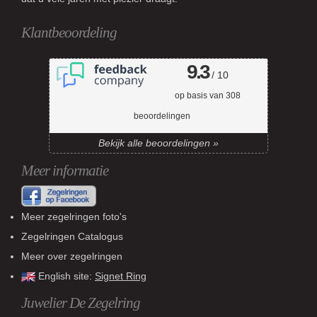
Klantbeoordeling
9.3
/ 10
op basis van
308
beoordelingen
Bekijk alle beoordelingen »
Meer informatie
Meer zegelringen foto's
Zegelringen Catalogus
Meer over zegelringen
English site:
Signet Ring
Juwelier De Zegelring