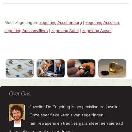
Meer zegelringen:
zegelring Asschenburg
|
zegelring Asseliers
|
zegelring Aussonvilliers
|
zegelring Autel
|
zegelring Auwel
Over Ons
Juwelier De Zegelring is gespecialiseerd juwelier.
Onze specifieke kennis van zegelringen,
familiewapens en tradities garandeert een sieraad
dat u vele jaren met plezier draagt.