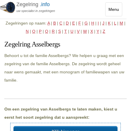
Zegelring
.info
Menu
uw specialist in zegelringen
Toggle
Zegelringen op naam:
A
|
B
|
C
|
D
|
E
|
F
|
G
|
H
|
I
|
J
|
K
|
L
|
M
|
navigatio
N
|
O
|
P
|
Q
|
R
|
S
|
T
|
U
|
V
|
W
|
X
|
Y
|
Z
Zegelring Asselbergs
Behoort u tot de familie Asselbergs? We helpen u graag met een
zegelring van de familie Asselbergs. De zegelring wordt geheel
naar wens gemaakt, met een monogram of familiewapen van uw
familie.
Om een zegelring van Asselbergs te laten maken, kiest u
eerst het soort zegelring dat u aanspreekt: