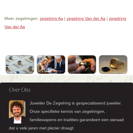
Meer zegelringen:
zegelring Aa
|
zegelring Van der Aa
|
zegelring
Van der Aa
Over Ons
Juwelier De Zegelring is gespecialiseerd juwelier.
Onze specifieke kennis van zegelringen,
familiewapens en tradities garandeert een sieraad
dat u vele jaren met plezier draagt.