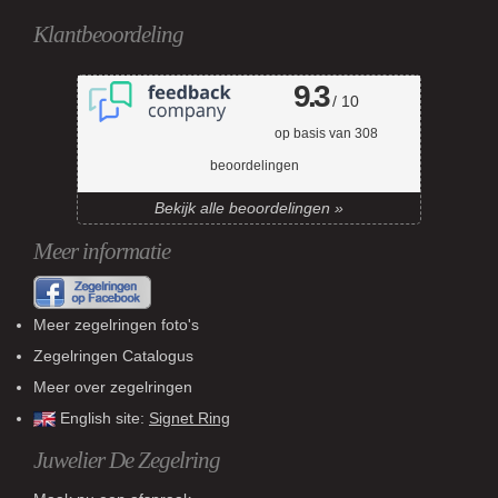
Klantbeoordeling
9.3
/ 10
op basis van
308
beoordelingen
Bekijk alle beoordelingen »
Meer informatie
Meer zegelringen foto's
Zegelringen Catalogus
Meer over zegelringen
English site:
Signet Ring
Juwelier De Zegelring