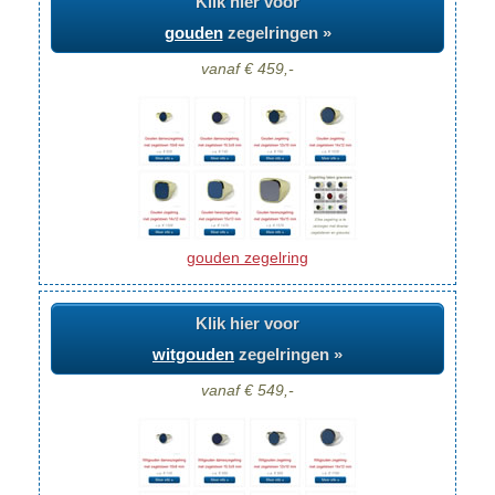
Klik hier voor
gouden
zegelringen »
vanaf € 459,-
gouden zegelring
Klik hier voor
witgouden
zegelringen »
vanaf € 549,-