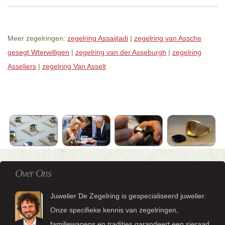
Meer zegelringen:
zegelring Assaijtadi
|
zegelring van Assche
gesegt Wterwilligen
|
zegelring van der Asseburgh
|
zegelring
Asseliers
|
zegelring Van Asselt
Over Ons
Juwelier De Zegelring is gespecialiseerd juwelier.
Onze specifieke kennis van zegelringen,
familiewapens en tradities garandeert een sieraad