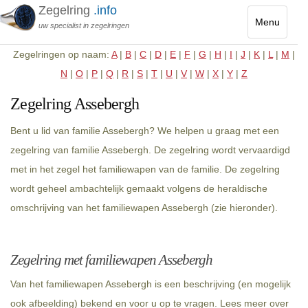
Zegelring
.info
Menu
uw specialist in zegelringen
Toggle
Zegelringen op naam:
A
|
B
|
C
|
D
|
E
|
F
|
G
|
H
|
I
|
J
|
K
|
L
|
M
|
navigatio
N
|
O
|
P
|
Q
|
R
|
S
|
T
|
U
|
V
|
W
|
X
|
Y
|
Z
Zegelring Assebergh
Bent u lid van familie Assebergh? We helpen u graag met een
zegelring van familie Assebergh. De zegelring wordt vervaardigd
met in het zegel het familiewapen van de familie. De zegelring
wordt geheel ambachtelijk gemaakt volgens de heraldische
omschrijving van het familiewapen Assebergh (zie hieronder).
Zegelring met familiewapen Assebergh
Van het familiewapen Assebergh is een beschrijving (en mogelijk
ook afbeelding) bekend en voor u op te vragen. Lees meer over