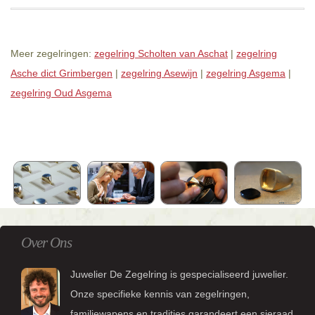
Meer zegelringen:
zegelring Scholten van Aschat
|
zegelring
Asche dict Grimbergen
|
zegelring Asewijn
|
zegelring Asgema
|
zegelring Oud Asgema
Over Ons
Juwelier De Zegelring is gespecialiseerd juwelier.
Onze specifieke kennis van zegelringen,
familiewapens en tradities garandeert een sieraad