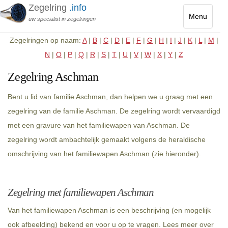
Zegelring
.info
Menu
uw specialist in zegelringen
Toggle
Zegelringen op naam:
A
|
B
|
C
|
D
|
E
|
F
|
G
|
H
|
I
|
J
|
K
|
L
|
M
|
navigatio
N
|
O
|
P
|
Q
|
R
|
S
|
T
|
U
|
V
|
W
|
X
|
Y
|
Z
Zegelring Aschman
Bent u lid van familie Aschman, dan helpen we u graag met een
zegelring van de familie Aschman. De zegelring wordt vervaardigd
met een gravure van het familiewapen van Aschman. De
zegelring wordt ambachtelijk gemaakt volgens de heraldische
omschrijving van het familiewapen Aschman (zie hieronder).
Zegelring met familiewapen Aschman
Van het familiewapen Aschman is een beschrijving (en mogelijk
ook afbeelding) bekend en voor u op te vragen. Lees meer over