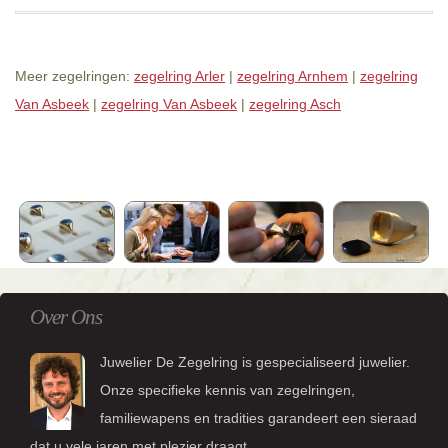
Meer zegelringen:
zegelring Arler
|
zegelring Arnhem
|
zegelring
Van Asbeek
|
zegelring Van Asbeek
|
zegelring Asch
Over Ons
Juwelier De Zegelring is gespecialiseerd juwelier.
Onze specifieke kennis van zegelringen,
familiewapens en tradities garandeert een sieraad
dat u vele jaren met plezier draagt.