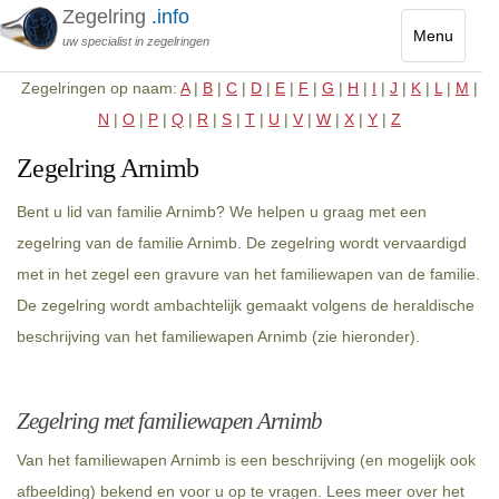
Zegelring
.info
Menu
uw specialist in zegelringen
Toggle
Zegelringen op naam:
A
|
B
|
C
|
D
|
E
|
F
|
G
|
H
|
I
|
J
|
K
|
L
|
M
|
navigatio
N
|
O
|
P
|
Q
|
R
|
S
|
T
|
U
|
V
|
W
|
X
|
Y
|
Z
Zegelring Arnimb
Bent u lid van familie Arnimb? We helpen u graag met een
zegelring van de familie Arnimb. De zegelring wordt vervaardigd
met in het zegel een gravure van het familiewapen van de familie.
De zegelring wordt ambachtelijk gemaakt volgens de heraldische
beschrijving van het familiewapen Arnimb (zie hieronder).
Zegelring met familiewapen Arnimb
Van het familiewapen Arnimb is een beschrijving (en mogelijk ook
afbeelding) bekend en voor u op te vragen. Lees meer over het