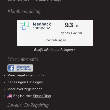
Klantbeoordeling
9.3
/ 10
op basis van
308
beoordelingen
Bekijk alle beoordelingen »
Meer informatie
Meer zegelringen foto's
Zegelringen Catalogus
Meer over zegelringen
English site:
Signet Ring
Juwelier De Zegelring