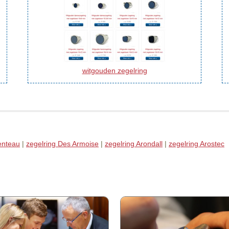
witgouden zegelring
enteau
|
zegelring Des Armoise
|
zegelring Arondall
|
zegelring Arostec