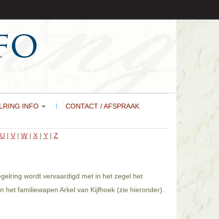
LRING INFO
CONTACT / AFSPRAAK
U
|
V
|
W
|
X
|
Y
|
Z
egelring wordt vervaardigd met in het zegel het
 het familiewapen Arkel van Kijfhoek (zie hieronder).