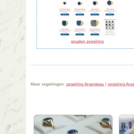
gouden zegelring
Meer zegelringen:
zegelring Argenteau
|
zegelring Arg