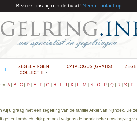
Bezoek ons bij u in de buurt!
Neem contact op
ZEGELRINGEN
CATALOGUS (GRATIS)
ZEGE
COLLECTIE
aam:
A
|
B
|
C
|
D
|
E
|
F
|
G
|
H
|
I
|
J
|
K
|
L
|
M
|
N
|
O
|
P
|
Q
|
R
|
S
|
T
|
n wij u graag met een zegelring van de familie Arkel van Kijfhoek. De z
dt geheel ambachtelijk gemaakt volgens de heraldische omschrijving van