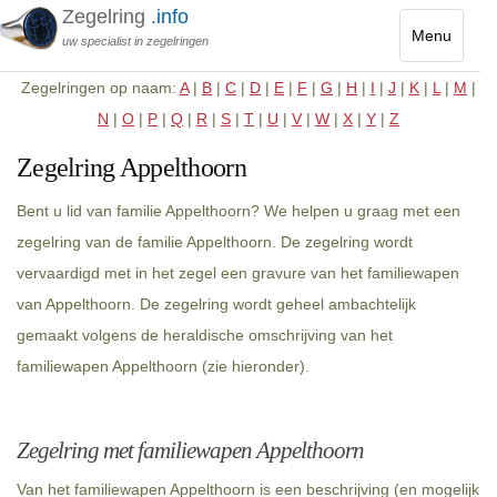
Zegelring
.info
Menu
uw specialist in zegelringen
Toggle
Zegelringen op naam:
A
|
B
|
C
|
D
|
E
|
F
|
G
|
H
|
I
|
J
|
K
|
L
|
M
|
navigatio
N
|
O
|
P
|
Q
|
R
|
S
|
T
|
U
|
V
|
W
|
X
|
Y
|
Z
Zegelring Appelthoorn
Bent u lid van familie Appelthoorn? We helpen u graag met een
zegelring van de familie Appelthoorn. De zegelring wordt
vervaardigd met in het zegel een gravure van het familiewapen
van Appelthoorn. De zegelring wordt geheel ambachtelijk
gemaakt volgens de heraldische omschrijving van het
familiewapen Appelthoorn (zie hieronder).
Zegelring met familiewapen Appelthoorn
Van het familiewapen Appelthoorn is een beschrijving (en mogelijk