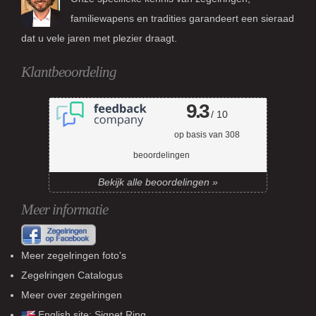
familiewapens en tradities garandeert een sieraad
dat u vele jaren met plezier draagt.
Klantbeoordeling
9.3
/ 10
op basis van
308
beoordelingen
Bekijk alle beoordelingen »
Meer informatie
Meer zegelringen foto's
Zegelringen Catalogus
Meer over zegelringen
English site:
Signet Ring