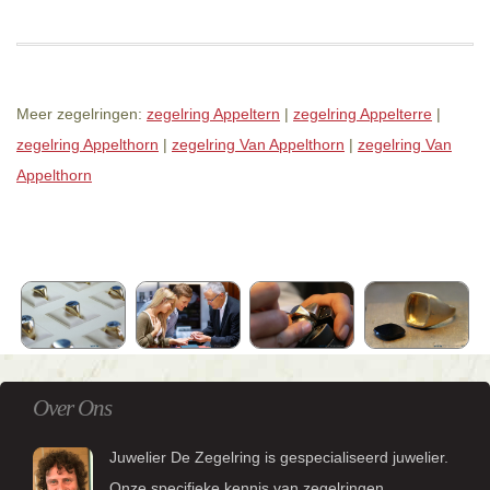
Meer zegelringen:
zegelring Appeltern
|
zegelring Appelterre
|
zegelring Appelthorn
|
zegelring Van Appelthorn
|
zegelring Van
Appelthorn
Over Ons
Juwelier De Zegelring is gespecialiseerd juwelier.
Onze specifieke kennis van zegelringen,