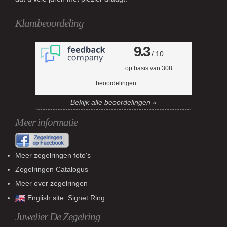
Klantbeoordeling
9.3
/ 10
op basis van
308
beoordelingen
Bekijk alle beoordelingen »
Meer informatie
Meer zegelringen foto's
Zegelringen Catalogus
Meer over zegelringen
English site:
Signet Ring
Juwelier De Zegelring