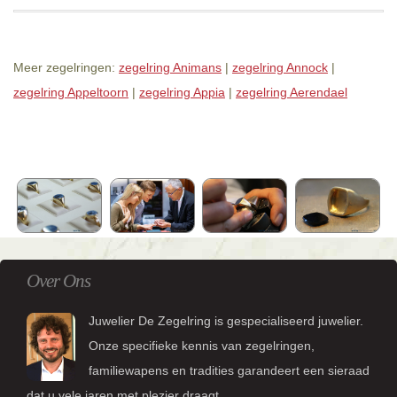
Meer zegelringen:
zegelring Animans
|
zegelring Annock
|
zegelring Appeltoorn
|
zegelring Appia
|
zegelring Aerendael
Over Ons
Juwelier De Zegelring is gespecialiseerd juwelier.
Onze specifieke kennis van zegelringen,
familiewapens en tradities garandeert een sieraad
dat u vele jaren met plezier draagt.