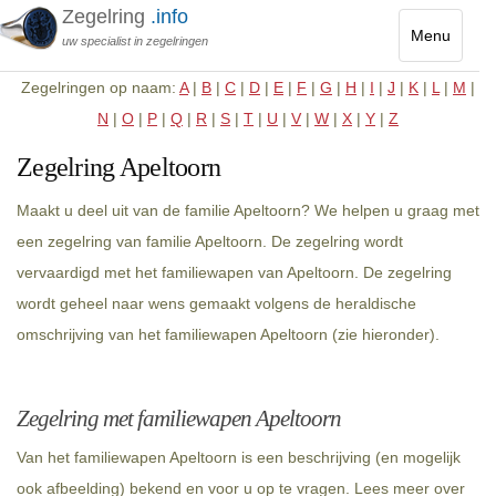
Zegelring
.info
Menu
uw specialist in zegelringen
Toggle
Zegelringen op naam:
A
|
B
|
C
|
D
|
E
|
F
|
G
|
H
|
I
|
J
|
K
|
L
|
M
|
navigatio
N
|
O
|
P
|
Q
|
R
|
S
|
T
|
U
|
V
|
W
|
X
|
Y
|
Z
Zegelring Apeltoorn
Maakt u deel uit van de familie Apeltoorn? We helpen u graag met
een zegelring van familie Apeltoorn. De zegelring wordt
vervaardigd met het familiewapen van Apeltoorn. De zegelring
wordt geheel naar wens gemaakt volgens de heraldische
omschrijving van het familiewapen Apeltoorn (zie hieronder).
Zegelring met familiewapen Apeltoorn
Van het familiewapen Apeltoorn is een beschrijving (en mogelijk
ook afbeelding) bekend en voor u op te vragen. Lees meer over