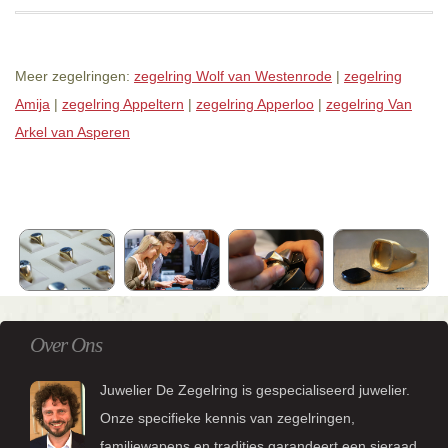
Meer zegelringen:
zegelring Wolf van Westenrode
|
zegelring
Amija
|
zegelring Appeltern
|
zegelring Apperloo
|
zegelring Van
Arkel van Asperen
Over Ons
Juwelier De Zegelring is gespecialiseerd juwelier.
Onze specifieke kennis van zegelringen,
familiewapens en tradities garandeert een sieraad