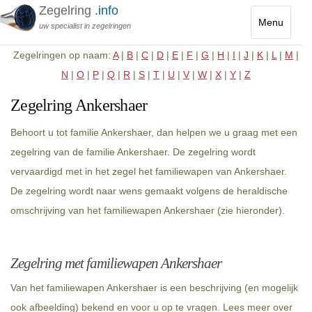
Zegelring
.info
Menu
uw specialist in zegelringen
Toggle
Zegelringen op naam:
A
|
B
|
C
|
D
|
E
|
F
|
G
|
H
|
I
|
J
|
K
|
L
|
M
|
navigatio
N
|
O
|
P
|
Q
|
R
|
S
|
T
|
U
|
V
|
W
|
X
|
Y
|
Z
Zegelring Ankershaer
Behoort u tot familie Ankershaer, dan helpen we u graag met een
zegelring van de familie Ankershaer. De zegelring wordt
vervaardigd met in het zegel het familiewapen van Ankershaer.
De zegelring wordt naar wens gemaakt volgens de heraldische
omschrijving van het familiewapen Ankershaer (zie hieronder).
Zegelring met familiewapen Ankershaer
Van het familiewapen Ankershaer is een beschrijving (en mogelijk
ook afbeelding) bekend en voor u op te vragen. Lees meer over